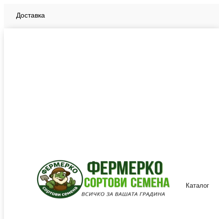
Доставка
Плащане
БЛОГ
Производители
€
Бъ
€
En
£
Бъ
$
лв.
Каталог