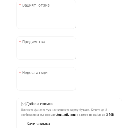
Добави снимка
Плъзнете файлове тук или кликнете върху бутона. Качете до 5
изображения във формат
.jpg, .gif, .png
с размер на файла до
3 MB
.
Качи снимка