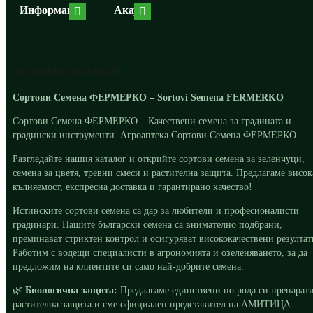
Информация
Акаунт
За нашия магазин
Сортови Семена ФЕРМЕРКО – Sortovi Semena FERMERKO
Сортови Семена ФЕРМЕРКО – Качествени семена за градината и
градински инструменти. Агроаптека Сортови Семена ФЕРМЕРКО
Разгледайте нашия каталог и открийте сортови семена за зеленчуци,
семена за цветя, тревни смеси и растителна защита. Предлагаме висок
кълняемост, експресна доставка и гарантирано качество!
Истинските сортови семена са дар за любители и професионалисти
градинари. Нашите български семена са внимателно подбрани,
преминават стриктен контрол и осигуряват висококачествени резултат
Работим с водещи специалисти в агрономията и озеленяването, за да
предложим на клиентите си само най-добрите семена.
🌿
Биологична защита:
Предлагаме единствени по рода си препарати
растителна защита и сме официален представител на АМИТИЦА.