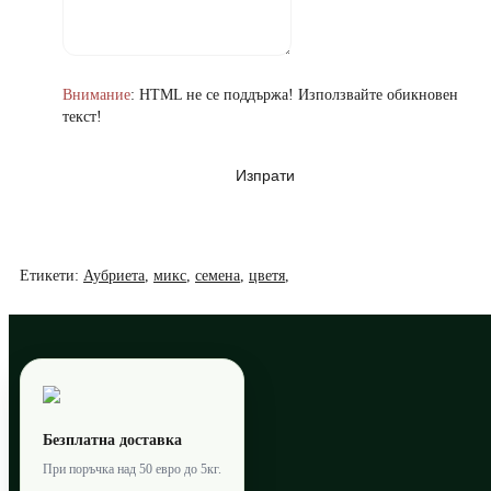
Внимание
: HTML не се поддържа! Използвайте обикновен
текст!
Изпрати
Етикети:
Аубриета
,
микс
,
семена
,
цветя
,
Безплатна доставка
При поръчка над 50 евро до 5кг.