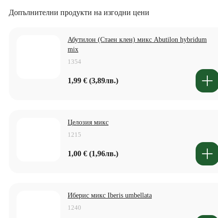
Допълнителни продукти на изгодни цени
Абутилон (Стаен клен) микс Abutilon hybridum
mix
1354
1,99 € (3,89лв.)
Целозия микс
1215
1,00 € (1,96лв.)
Иберис микс Iberis umbellata
1240