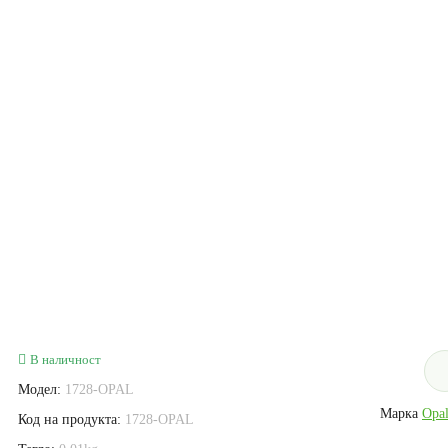
В наличност
Модел:
1728-OPAL
Марка
Opal
Код на продукта:
1728-OPAL