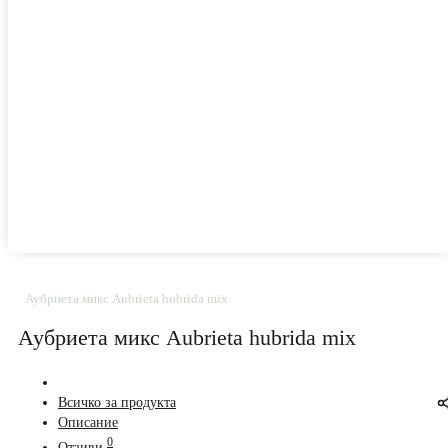
Аубриета микс Aubrieta hubrida mix
Аубриета микс Aubrieta hubrida mix
Всичко за продукта
Описание
0
Отзиви