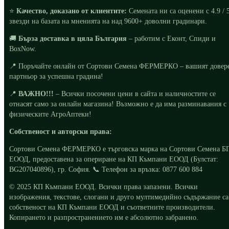
⭐
Качество, доказано от клиентите:
Семената ни са оценени с 4.9 / 
звезди на базата на мненията на над 9600+ доволни градинари.
🚚
Бърза доставка в цяла България
– работим с Еконт, Спиди и
BoxNow.
📍 Поръчайте онлайн от Сортови Семена ФЕРМЕРКО – вашият довер
партньор за успешна градина!
📍
ВАЖНО!!!
– Всички посочени цени в сайта и наличностите се
отнасят само за онлайн магазина! Възможно е да има разминавания с
физическите АгроАптеки!
Собственост и авторски права:
Сортови Семена ФЕРМЕРКО е търговска марка на Сортови Семена Б
ЕООД, предоставена за опериране на КП Къмпани ЕООД (Булстат:
BG207040896), гр. София. 📞 Телефон за връзка: 0877 600 884
© 2025 КП Къмпани ЕООД. Всички права запазени. Всички
изображения, текстове, слогани и друго мултимедийно съдържание са
собственост на КП Къмпани ЕООД и съответните производители.
Копирането и разпространението им е абсолютно забранено.