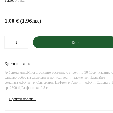
Тегло:
0,01kg
1,00 € (1,96лв.)
Купи
Кратко описание
Аубриета миксМногогодишно растение с височина 10-15см. Развива с
еднакво добре на слънчеви и полусенчести изложения. Засявайте
семената м.Юни - м.Септември. Цъфтеж м.Април - м.Юни.Семена в 
гр: 2600 брРазфасовка: 0,3 г...
Прочети повече...