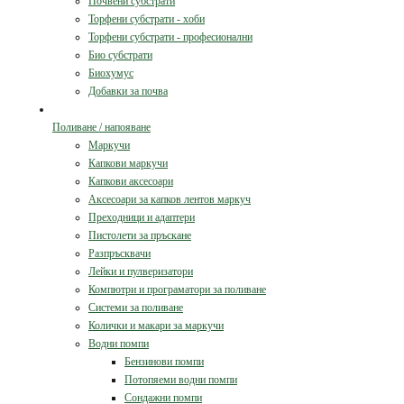
Почвени субстрати
Торфени субстрати - хоби
Торфени субстрати - професионални
Био субстрати
Биохумус
Добавки за почва
Поливане / напояване
Маркучи
Капкови маркучи
Капкови аксесоари
Аксесоари за капков лентов маркуч
Преходници и адаптери
Пистолети за пръскане
Разпръсквачи
Лейки и пулверизатори
Компютри и програматори за поливане
Системи за поливане
Колички и макари за маркучи
Водни помпи
Бензинови помпи
Потопяеми водни помпи
Сондажни помпи