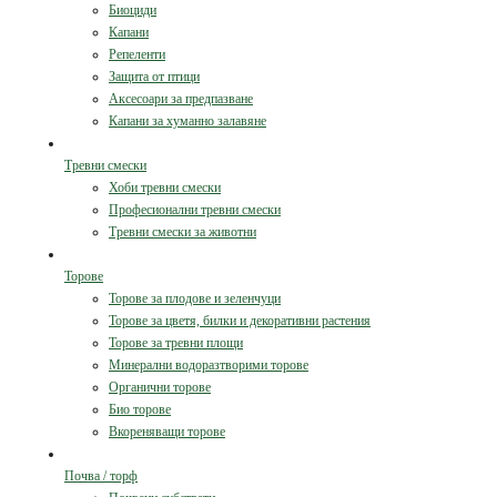
Биоциди
Капани
Репеленти
Защита от птици
Аксесоари за предпазване
Капани за хуманно залавяне
Тревни смески
Хоби тревни смески
Професионални тревни смески
Тревни смески за животни
Торове
Торове за плодове и зеленчуци
Торове за цветя, билки и декоративни растения
Торове за тревни площи
Минерални водоразтворими торове
Органични торове
Био торове
Вкореняващи торове
Почва / торф