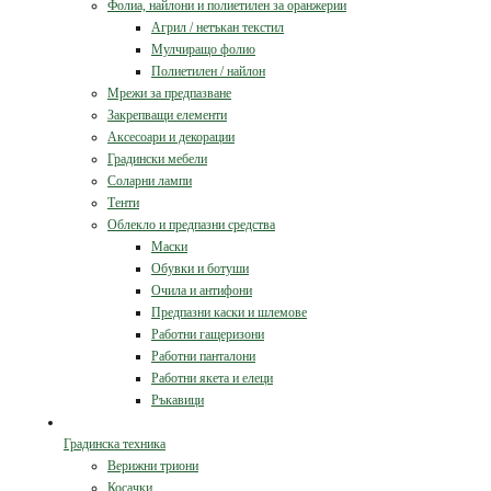
Фолиа, найлони и полиетилен за оранжерии
Агрил / нетъкан текстил
Мулчиращо фолио
Полиетилен / найлон
Мрежи за предпазване
Закрепващи елементи
Аксесоари и декорации
Градински мебели
Соларни лампи
Тенти
Облекло и предпазни средства
Маски
Обувки и ботуши
Очила и антифони
Предпазни каски и шлемове
Работни гащеризони
Работни панталони
Работни якета и елеци
Ръкавици
Градинска техника
Верижни триони
Косачки