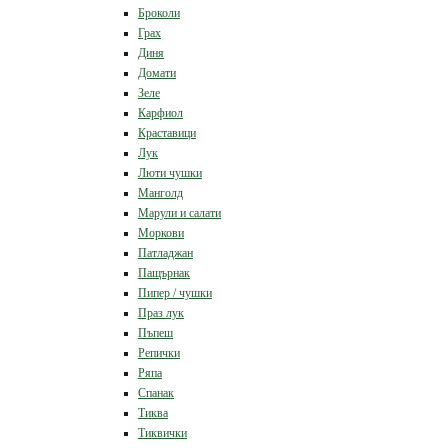
Броколи
Грах
Диня
Домати
Зеле
Карфиол
Краставици
Лук
Люти чушки
Манголд
Марули и салати
Моркови
Патладжан
Пащърнак
Пипер / чушки
Праз лук
Пъпеш
Репички
Ряпа
Спанак
Тиква
Тиквички