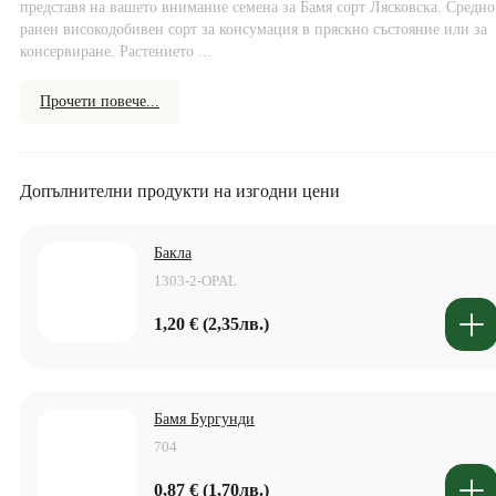
представя на вашето внимание семена за Бамя сорт Лясковска. Средно
ранен високодобивен сорт за консумация в пряскно състояние или за
консервиране. Растението ...
Прочети повече...
Допълнителни продукти на изгодни цени
Бакла
1303-2-OPAL
1,20 € (2,35лв.)
Бамя Бургунди
704
0,87 € (1,70лв.)