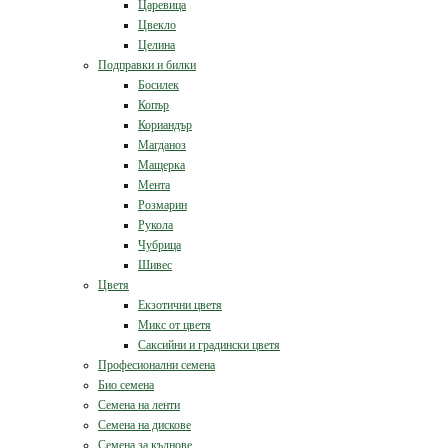
Царевица
Цвекло
Целина
Подправки и билки
Босилек
Копър
Кориандър
Магданоз
Мащерка
Мента
Розмарин
Рукола
Чубрица
Шивес
Цветя
Екзотични цветя
Микс от цветя
Саксийни и градински цветя
Професионални семена
Био семена
Семена на ленти
Семена на дискове
Семена за кълнове