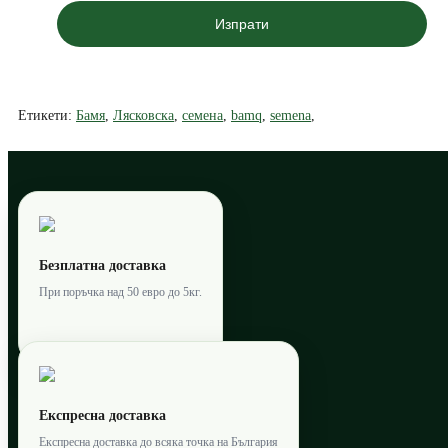
Изпрати
Етикети:
Бамя
,
Лясковска
,
семена
,
bamq
,
semena
,
Безплатна доставка
При поръчка над 50 евро до 5кг.
Експресна доставка
Експресна доставка до всяка точка на България