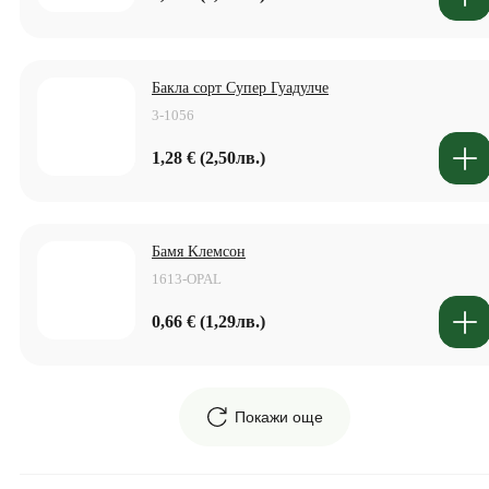
Бакла сорт Супер Гуадулче
3-1056
1,28 € (2,50лв.)
Бамя Kлемсон
1613-OPAL
0,66 € (1,29лв.)
Покажи още