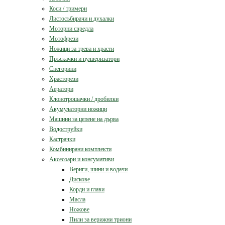
Коси / тримери
Листосъбирачи и духалки
Моторни свредла
Мотофрези
Ножици за трева и храсти
Пръскачки и пулверизатори
Снегорини
Храсторези
Аератори
Клонотрошачки / дробилки
Акумулаторни ножици
Машини за цепене на дърва
Водоструйки
Кастрачки
Комбинирани комплекти
Аксесоари и консумативи
Вериги, шини и водачи
Дискове
Корди и глави
Масла
Ножове
Пили за верижни триони