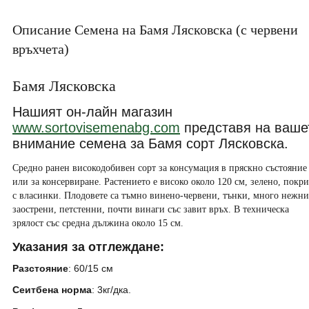
Описание Семена на Бамя Лясковска (с червени
връхчета)
Бамя Лясковска
Н
ашият он-лайн магазин
www.sortovisemenabg.com
представя на ваше
внимание
семена за Бамя сорт
Лясковска
.
Средно ранен високодобивен сорт за консумация в пряскно състояние
или за консервиране. Растението е високо около 120 см, зелено, покр
с власинки. Плодовете са тъмно винено-червени, тънки, много нежни
заострени, петстенни, почти винаги със завит връх. В техническа
зрялост със средна дължина около 15 см.
Указания за отглеждане
:
Разстояние
:
60
/15
см
Сеитбена норма
:
3кг/дка.