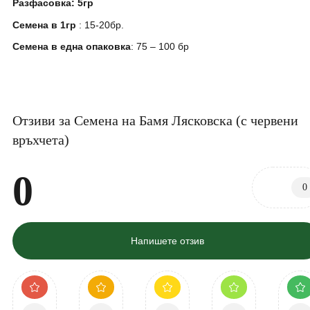
Разфасовка
: 5гр
Семена в 1гр
: 15-20бр.
Семена в една опаковка
:
75 – 100 бр
Отзиви за Семена на Бамя Лясковска (с червени
връхчета)
0
0
Напишете отзив