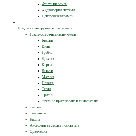
Фонтанни помпи
Хидрофорни системи
Центробежни помпи
Градински инструменти и аксесоари
Градински ръчни инструменти
Брадви
Вили
Гребла
Дръжки
Кирки
Лопати
Мотики
Ножици
Тесли
Триони
Уреди за привързване и ашладисване
Саксии
Сандъчета
Кашпи
Аксесоари за саксии и сандъчета
Оранжерии