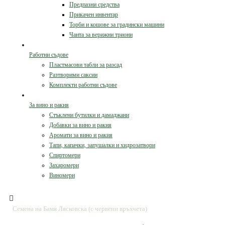
Предпазни средства
Прикачен инвентар
Торби и кошове за градински машини
Чанта за верижни триони
Работни съдове
Пластмасови табли за разсад
Разтворими саксии
Комплекти работни съдове
За вино и ракия
Стъклени бутилки и дамаджани
Добавки за вино и ракия
Аромати за вино и ракия
Тапи, капачки, запушалки и хидрозатвори
Спиртомери
Захаромери
Виномери
Семена на Бамя Лясковска (с червени връхчета)