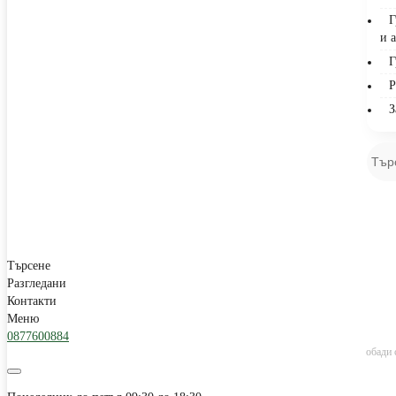
Г
и 
Г
Р
З
Търсене
Разгледани
Контакти
Меню
0877600884
обади 