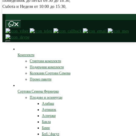
Понеделник до петъл 09:30 до 18:30, 
Събота и Неделя от 10:00 до 15:30, 
Комплекти
Стартови комплекти
Подаръчни комплекти
Колекции Сортови Семена
Промо пакети
Сортови Семена Фермерко
Плодове и зеленчуци
Алабаш
Артишок
Аспержи
Бакла
Бамя
Боб / фасул