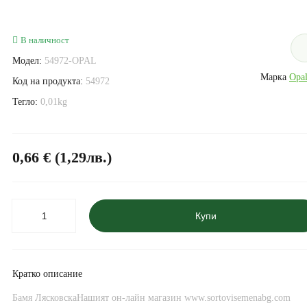
В наличност
Модел:
54972-OPAL
Марка
Opal
Код на продукта:
54972
Тегло:
0,01kg
0,66 € (1,29лв.)
Купи
Кратко описание
Бамя ЛясковскаНашият он-лайн магазин www.sortovisemenabg.com