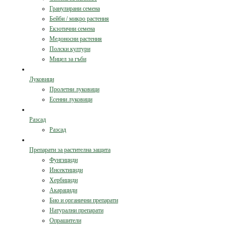
Гранулирани семена
Бейби / микро растения
Екзотични семена
Медоносни растения
Полски култури
Мицел за гъби
Луковици
Пролетни луковици
Есенни луковици
Разсад
Разсад
Препарати за растителна защита
Фунгициди
Инсектициди
Хербициди
Акарациди
Био и органични препарати
Натурални препарати
Опрашители