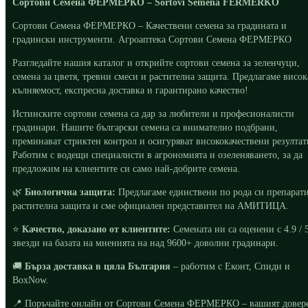
Сортови Семена ФЕРМЕРКО – Sortovi Semena FERMERKO
Сортови Семена ФЕРМЕРКО – Качествени семена за градината и
градински инструменти. Агроаптека Сортови Семена ФЕРМЕРКО
Разгледайте нашия каталог и открийте сортови семена за зеленчуци,
семена за цветя, тревни смеси и растителна защита. Предлагаме висок
кълняемост, експресна доставка и гарантирано качество!
Истинските сортови семена са дар за любители и професионалисти
градинари. Нашите български семена са внимателно подбрани,
преминават стриктен контрол и осигуряват висококачествени резултат
Работим с водещи специалисти в агрономията и озеленяването, за да
предложим на клиентите си само най-добрите семена.
🌿
Биологична защита:
Предлагаме единствени по рода си препарати
растителна защита и сме официален представител на АМИТИЦА.
⭐
Качество, доказано от клиентите:
Семената ни са оценени с 4.9 / 
звезди на базата на мненията на над 9600+ доволни градинари.
🚚
Бърза доставка в цяла България
– работим с Еконт, Спиди и
BoxNow.
📍 Поръчайте онлайн от Сортови Семена ФЕРМЕРКО – вашият довер