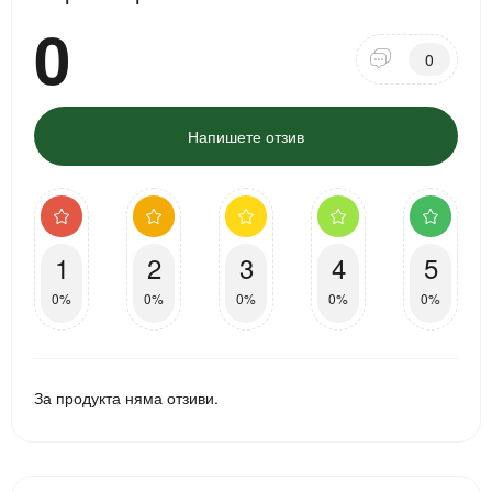
0
0
Напишете отзив
1
2
3
4
5
0%
0%
0%
0%
0%
За продукта няма отзиви.