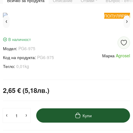
Всичко за продукта
Описание
Отзиви
Въпрос - отг
ПОПУЛЯРЕН
В наличност
Модел:
PG6-975
Марка
Agrosel
Код на продукта:
PG6-975
Тегло:
0,01kg
2,65 € (5,18лв.)
Купи