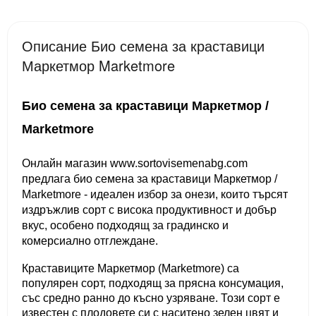
Описание Био семена за краставици
Маркетмор Marketmore
Био семена за краставици Маркетмор /
Marketmore
Онлайн магазин www.sortovisemenabg.com
предлага био семена за краставици Маркетмор /
Marketmore - идеален избор за онези, които търсят
издръжлив сорт с висока продуктивност и добър
вкус, особено подходящ за градинско и
комерсиално отглеждане.
Краставиците Маркетмор (Marketmore) са
популярен сорт, подходящ за прясна консумация,
със средно ранно до късно узряване. Този сорт е
известен с плодовете си с наситено зелен цвят и