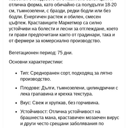
отлична форма, като обичайно са
полудълги 18-20
см, тъмнозелени, с бразди, редки бодли или без
бодли.
Енергичен растеж и обилен, смесен
цъфтеж. Краставиците Маркетмор са силно
устойчиви на болести и лесни за отглеждане, което
ги прави предпочитани както от градинари, така и
от фермери за комерсиално производство.
Вегетационен период: 75 дни.
Основни характеристики:
Тип: Средноранен сорт, подходящ за лятно
производство.
Плодове: Дълги, тъмнозелени, цилиндрични с
лека грапавина и крехка текстура.
Вкус: Свеж и хрупкав, без горчивина.
Устойчивост: Отлична устойчивост на
брашнеста мана, краставичен мозаечен вирус
и други често срещани заболявания по