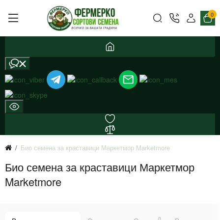
0
Био семена за краставици Маркетмор Marketmore
Био семена за краставици Маркетмор
Marketmore
0