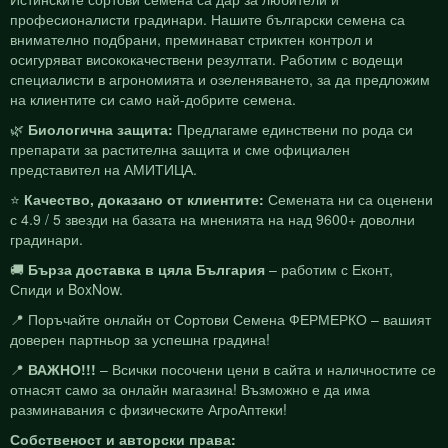
професионалисти градинари. Нашите български семена са
внимателно подбрани, преминават стриктен контрол и
осигуряват висококачествени резултати. Работим с водещи
специалисти в агрономията и озеленяването, за да предложим
на клиентите си само най-добрите семена.
🌿
Биологична защита:
Предлагаме единствени по рода си
препарати за растителна защита и сме официален
представител на АМИТИЦА.
⭐
Качество, доказано от клиентите:
Семената ни са оценени
с 4.9 / 5 звезди на базата на мненията на над 9600+ доволни
градинари.
🚚
Бърза доставка в цяла България
– работим с Еконт,
Спиди и BoxNow.
📍 Поръчайте онлайн от Сортови Семена ФЕРМЕРКО – вашият
доверен партньор за успешна градина!
📍
ВАЖНО!!!
– Всички посочени цени в сайта и наличностите се
отнасят само за онлайн магазина! Възможно е да има
разминавания с физическите АгроАптеки!
Собственост и авторски права: