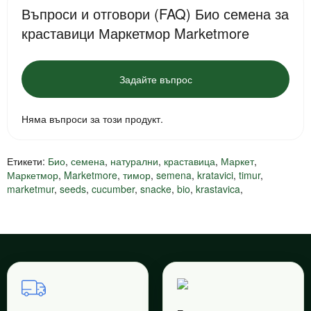
Въпроси и отговори (FAQ) Био семена за
краставици Маркетмор Marketmore
Задайте въпрос
Няма въпроси за този продукт.
Етикети:
Био
,
семена
,
натурални
,
краставица
,
Маркет
,
Маркетмор
,
Marketmore
,
тимор
,
semena
,
kratavici
,
timur
,
marketmur
,
seeds
,
cucumber
,
snacke
,
bio
,
krastavica
,