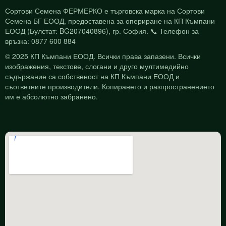
Сортови Семена ФЕРМЕРКО е търговска марка на Сортови
Семена БГ ЕООД, предоставена за опериране на КП Къмпани
ЕООД (Булстат: BG207040896), гр. София. 📞 Телефон за
връзка: 0877 600 884
© 2025 КП Къмпани ЕООД. Всички права запазени. Всички
изображения, текстове, слогани и друго мултимедийно
съдържание са собственост на КП Къмпани ЕООД и
съответните производители. Копирането и разпространението
им е абсолютно забранено.