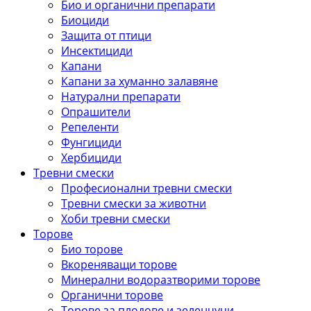
Био и органични препарати
Биоциди
Защита от птици
Инсектициди
Капани
Капани за хуманно залавяне
Натурални препарати
Опрашители
Репеленти
Фунгициди
Хербициди
Тревни смески
Професионални тревни смески
Тревни смески за животни
Хоби тревни смески
Торове
Био торове
Вкореняващи торове
Минерални водоразтворими торове
Органични торове
Торове за плодове и зеленчуци