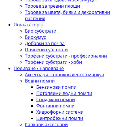
Торове за тревни площи
Торове за цветя, билки и декоративни
растения
Почва / торф
Био субстрати
Биохумус
Добавки за почва
Почвени субстрати
Торфени субстрати - професионални
Торфени субстрати - хоби
Поливане / напояване
Аксесоари за капков лентов маркуч
Водни помпи
Бензинови помпи
Потопяеми водни помпи
Сондажни помпи
Фонтанни помпи
Хидрофорни системи
Центробежни помпи
Капкови аксесоари