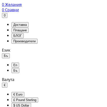
0
Желания
0
Сравни
0
Доставка
Плащане
БЛОГ
Производители
Език
Бъ
En
Бъ
Валута
€
€
Euro
£
Pound Sterling
$
US Dollar