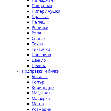
Патладжан
Пащърнак
Пипер / чушки
Праз лук
Пъпеш
Репички
Ряпа
Спанак
Тиква
Тиквички
Царевица
Цвекло
Целина
Подправки и билки
Босилек
Копър
Кориандър
Магданоз
Мащерка
Мента
Розмарин