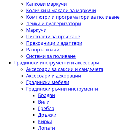
Капкови маркучи
Колички и макари за маркучи
Компютри и програматори за поливане
Лейки и пулверизатори
Маркучи
Пистолети за пръскане
Преходници и адаптери
Разпръсквачи
Системи за поливане
Градински инструменти и аксесоари
Аксесоари за саксии и сандъчета
Аксесоари и декорации
Градински мебели
Градински ръчни инструменти
Брадви
Вили
Гребла
Дръжки
Кирки
Лопати