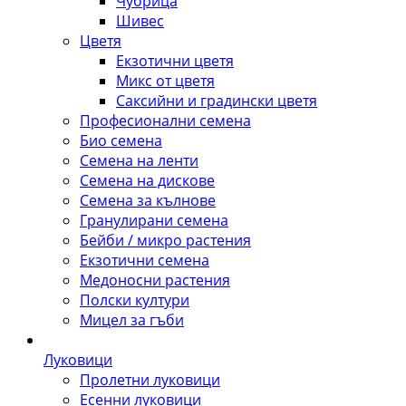
Чубрица
Шивес
Цветя
Екзотични цветя
Микс от цветя
Саксийни и градински цветя
Професионални семена
Био семена
Семена на ленти
Семена на дискове
Семена за кълнове
Гранулирани семена
Бейби / микро растения
Екзотични семена
Медоносни растения
Полски култури
Мицел за гъби
Луковици
Пролетни луковици
Есенни луковици