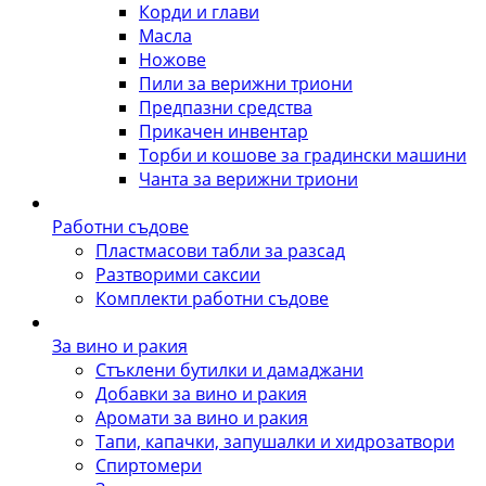
Корди и глави
Масла
Ножове
Пили за верижни триони
Предпазни средства
Прикачен инвентар
Торби и кошове за градински машини
Чанта за верижни триони
Работни съдове
Пластмасови табли за разсад
Разтворими саксии
Комплекти работни съдове
За вино и ракия
Стъклени бутилки и дамаджани
Добавки за вино и ракия
Аромати за вино и ракия
Тапи, капачки, запушалки и хидрозатвори
Спиртомери