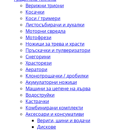
Верижни триони
Косачки
Коси / тримери
Листосъбирачи и духалки
Моторни свредла
Мотофрези
Ножици за трева и храсти
Пръскачки и пулверизатори
Снегорини
Храсторези
Аератори
Клонотрошачки / дробилки
Акумулаторни ножици
Машини за цепене на дърва
Водоструйки
Кастрачки
Комбинирани комплекти
Аксесоари и консумативи
Вериги, шини и водачи
Дискове