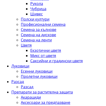
Рукола
Чубрица
Шивес
Полски култури
Професионални семена
Семена за кълнове
Семена на дискове
Семена на ленти
Цветя
Екзотични цветя
Микс от цветя
Саксийни и градински цветя
Луковици
Есенни луковици
Пролетни луковици
Разсад
Разсад
Препарати за растителна защита
Акарациди
Аксесоари за предпазване