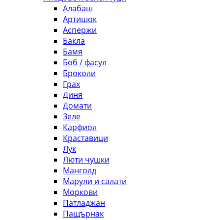
Алабаш
Артишок
Аспержи
Бакла
Бамя
Боб / фасул
Броколи
Грах
Диня
Домати
Зеле
Карфиол
Краставици
Лук
Люти чушки
Манголд
Марули и салати
Моркови
Патладжан
Пащърнак