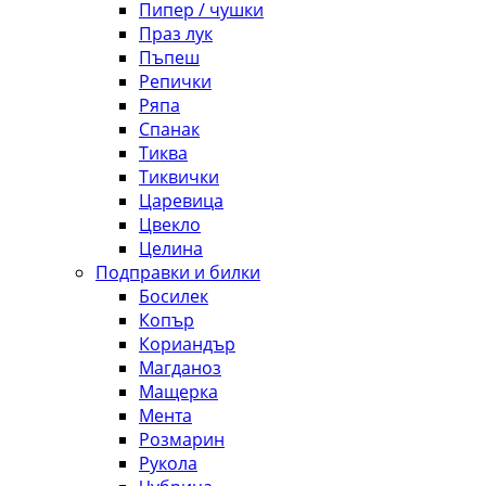
Пипер / чушки
Праз лук
Пъпеш
Репички
Ряпа
Спанак
Тиква
Тиквички
Царевица
Цвекло
Целина
Подправки и билки
Босилек
Копър
Кориандър
Магданоз
Мащерка
Мента
Розмарин
Рукола