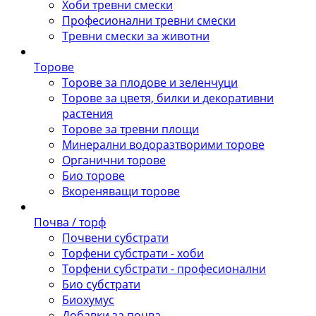
Хоби тревни смески
Професионални тревни смески
Тревни смески за животни
Торове
Торове за плодове и зеленчуци
Торове за цветя, билки и декоративни
растения
Торове за тревни площи
Минерални водоразтворими торове
Органични торове
Био торове
Вкореняващи торове
Почва / торф
Почвени субстрати
Торфени субстрати - хоби
Торфени субстрати - професионални
Био субстрати
Биохумус
Добавки за почва