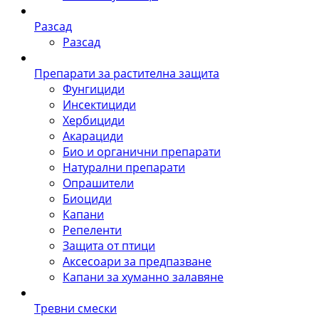
Разсад
Разсад
Препарати за растителна защита
Фунгициди
Инсектициди
Хербициди
Акарациди
Био и органични препарати
Натурални препарати
Опрашители
Биоциди
Капани
Репеленти
Защита от птици
Аксесоари за предпазване
Капани за хуманно залавяне
Тревни смески