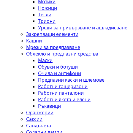
Мотики
Ножици
Тесли
Триони
Уреди за привързване и ашладисване
Закрепващи елементи
Кашпи
Мрежи за предпазване
Облекло и предпазни средства
Маски
Обувки и ботуши
Очила и антифони
Предпазни каски и шлемове
Работни гащеризони
Работни панталони
Работни якета и елеци
Ръкавици
Оранжерии
Саксии
Сандъчета
Соларни лампи