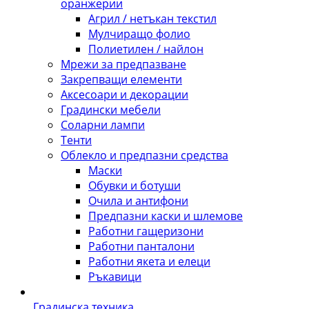
оранжерии
Агрил / нетъкан текстил
Мулчиращо фолио
Полиетилен / найлон
Мрежи за предпазване
Закрепващи елементи
Аксесоари и декорации
Градински мебели
Соларни лампи
Тенти
Облекло и предпазни средства
Маски
Обувки и ботуши
Очила и антифони
Предпазни каски и шлемове
Работни гащеризони
Работни панталони
Работни якета и елеци
Ръкавици
Градинска техника