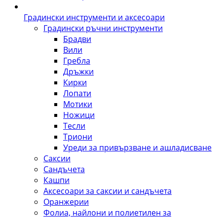
Градински инструменти и аксесоари
Градински ръчни инструменти
Брадви
Вили
Гребла
Дръжки
Кирки
Лопати
Мотики
Ножици
Тесли
Триони
Уреди за привързване и ашладисване
Саксии
Сандъчета
Кашпи
Аксесоари за саксии и сандъчета
Оранжерии
Фолиа, найлони и полиетилен за