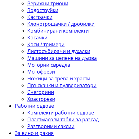
Верижни триони
Водоструйки
Кастрачки
Клонотрошачки / дробилки
Комбинирани комплекти
Косачки
Коси / тримери
Листосъбирачи и духалки
Машини за цепене на дърва
Моторни свредла
Мотофрези
Ножици за трева и храсти
Пръскачки и пулверизатори
Снегорини
Храсторези
Работни съдове
Комплекти работни съдове
Пластмасови табли за разсад
Разтворими саксии
За вино и ракия