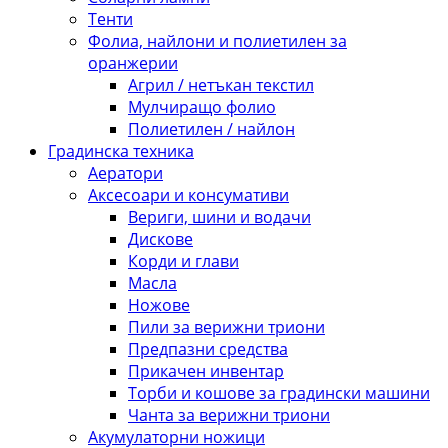
Тенти
Фолиа, найлони и полиетилен за
оранжерии
Агрил / нетъкан текстил
Мулчиращо фолио
Полиетилен / найлон
Градинска техника
Аератори
Аксесоари и консумативи
Вериги, шини и водачи
Дискове
Корди и глави
Масла
Ножове
Пили за верижни триони
Предпазни средства
Прикачен инвентар
Торби и кошове за градински машини
Чанта за верижни триони
Акумулаторни ножици