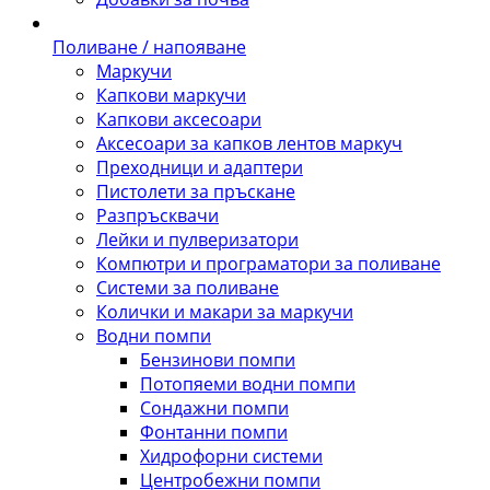
Поливане / напояване
Маркучи
Капкови маркучи
Капкови аксесоари
Аксесоари за капков лентов маркуч
Преходници и адаптери
Пистолети за пръскане
Разпръсквачи
Лейки и пулверизатори
Компютри и програматори за поливане
Системи за поливане
Колички и макари за маркучи
Водни помпи
Бензинови помпи
Потопяеми водни помпи
Сондажни помпи
Фонтанни помпи
Хидрофорни системи
Центробежни помпи