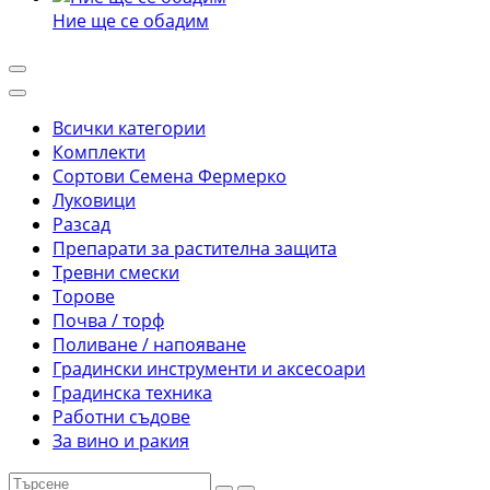
Ние ще се обадим
Всички категории
Комплекти
Сортови Семена Фермерко
Луковици
Разсад
Препарати за растителна защита
Тревни смески
Торове
Почва / торф
Поливане / напояване
Градински инструменти и аксесоари
Градинска техника
Работни съдове
За вино и ракия