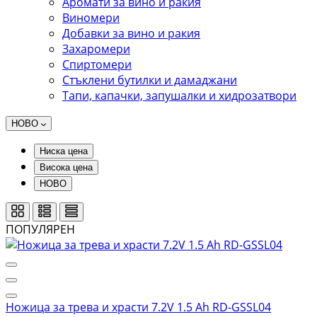
Аромати за вино и ракия
Виномери
Добавки за вино и ракия
Захаромери
Спиртомери
Стъклени бутилки и дамаджани
Тапи, капачки, запушалки и хидрозатвори
НОВО
Ниска цена
Висока цена
НОВО
ПОПУЛЯРЕН
Ножица за трева и храсти 7.2V 1.5 Ah RD-GSSL04