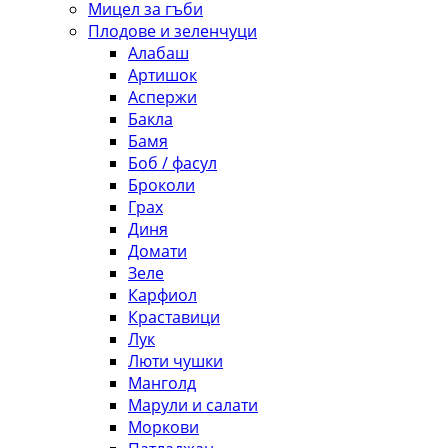
Мицел за гъби
Плодове и зеленчуци
Алабаш
Артишок
Аспержи
Бакла
Бамя
Боб / фасул
Броколи
Грах
Диня
Домати
Зеле
Карфиол
Краставици
Лук
Люти чушки
Манголд
Марули и салати
Моркови