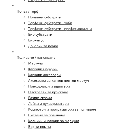
Почва / торф
Почвени субстрати
Торфени субстрати - хоби
Торфени субстрати - професионални
Био субстрати
Биохумус
Добавки за почва
Поливане / напояване
Маркучи
Капкови маркучи
Капкови аксесоари
Аксесоари за капков лентов маркуч
Преходници и адаптери
Пистолети за пръскане
Разпръсквачи
Лейки и пулверизатори
Компютри и програматори за поливане
Системи за поливане
Колички и макари за маркучи
Водни помпи