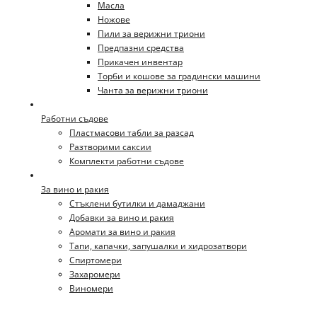
Масла
Ножове
Пили за верижни триони
Предпазни средства
Прикачен инвентар
Торби и кошове за градински машини
Чанта за верижни триони
Работни съдове
Пластмасови табли за разсад
Разтворими саксии
Комплекти работни съдове
За вино и ракия
Стъклени бутилки и дамаджани
Добавки за вино и ракия
Аромати за вино и ракия
Тапи, капачки, запушалки и хидрозатвори
Спиртомери
Захаромери
Виномери