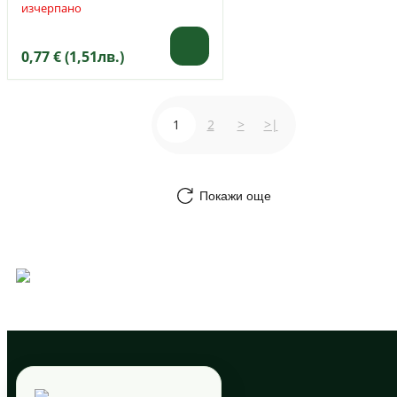
изчерпано
0,77 € (1,51лв.)
1
2
>
>|
Покажи още