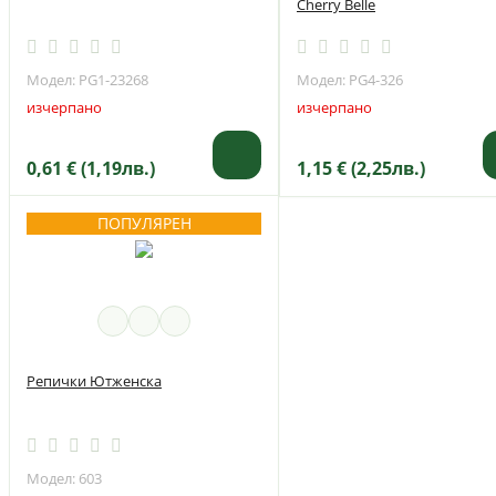
Cherry Belle
Модел: PG1-23268
Модел: PG4-326
изчерпано
изчерпано
0,61 € (1,19лв.)
1,15 € (2,25лв.)
ПОПУЛЯРЕН
Репички Ютженска
Модел: 603