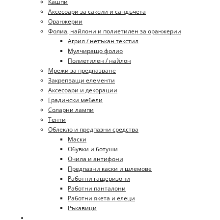
Кашпи
Аксесоари за саксии и сандъчета
Оранжерии
Фолиа, найлони и полиетилен за оранжерии
Агрил / нетъкан текстил
Мулчиращо фолио
Полиетилен / найлон
Мрежи за предпазване
Закрепващи елементи
Аксесоари и декорации
Градински мебели
Соларни лампи
Тенти
Облекло и предпазни средства
Маски
Обувки и ботуши
Очила и антифони
Предпазни каски и шлемове
Работни гащеризони
Работни панталони
Работни якета и елеци
Ръкавици