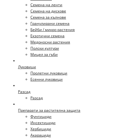
Семена на ленти
Семена на дискове
Семена за кълнове
Гранулирани семена
Бейби / микро растения
Екзотични семена
Медоносни растения
Полски култури
Мицел за гъби
Луковици
Пролетни луковици
Есенни луковици
Разсад
Разсад
Препарати за растителна защита
Фунгициди
Инсектициди
Хербициди
Акарациди