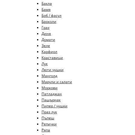
Бакла
Бамя
Боб / фасул
Броколи
Грах
Диня
Домати
Зеле
Карфиол
Краставици
Лук
Люти чушки
Манголд
Марули и салати
Моркови
Патладжан
Пащърнак
Пипер / чушки
Праз лук
Пъпеш
Репички
Ряпа