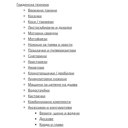
Градинска техника
Верижни триони
Косачки
Коси / тримери
Листосъбирачи и духалки
Моторни свредла
Мотофрези
Ножици за трева и храсти
Пръскачки и пулверизатори
Снегорини
Храсторези
Аератори
Клонотрошачки / дробилки
Акумулаторни ножици
Машини за цепене на дърва
Водоструйки
Кастрачки
Комбинирани комплекти
Аксесоари и консумативи
Вериги, шини и водачи
Дискове
Корди и глави