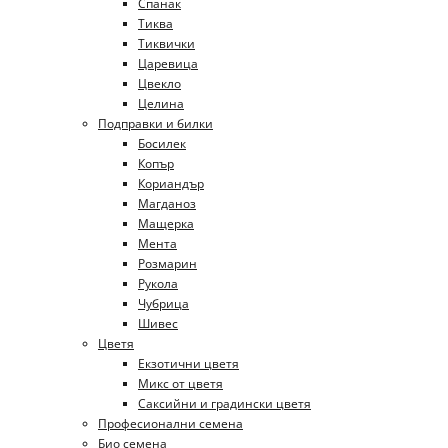
Спанак
Тиква
Тиквички
Царевица
Цвекло
Целина
Подправки и билки
Босилек
Копър
Кориандър
Магданоз
Мащерка
Мента
Розмарин
Рукола
Чубрица
Шивес
Цветя
Екзотични цветя
Микс от цветя
Саксийни и градински цветя
Професионални семена
Био семена