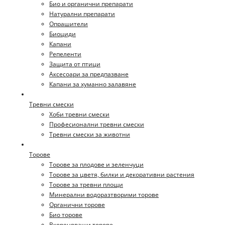
Био и органични препарати
Натурални препарати
Опрашители
Биоциди
Капани
Репеленти
Защита от птици
Аксесоари за предпазване
Капани за хуманно залавяне
Тревни смески
Хоби тревни смески
Професионални тревни смески
Тревни смески за животни
Торове
Торове за плодове и зеленчуци
Торове за цветя, билки и декоративни растения
Торове за тревни площи
Минерални водоразтворими торове
Органични торове
Био торове
Вкореняващи торове