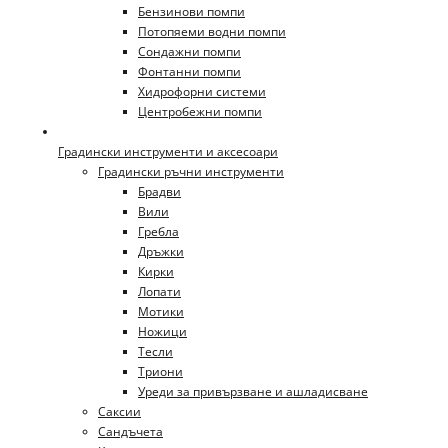
Бензинови помпи
Потопяеми водни помпи
Сондажни помпи
Фонтанни помпи
Хидрофорни системи
Центробежни помпи
Градински инструменти и аксесоари
Градински ръчни инструменти
Брадви
Вили
Гребла
Дръжки
Кирки
Лопати
Мотики
Ножици
Тесли
Триони
Уреди за привързване и ашладисване
Саксии
Сандъчета