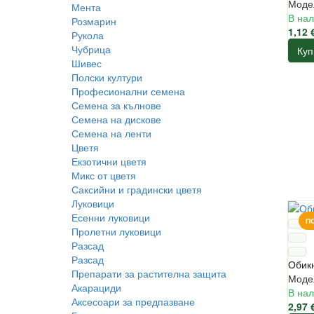
Моде
Мента
В нал
Розмарин
1,12 
Рукола
Чубрица
Куп
Шивес
Полски култури
Професионални семена
Семена за кълнове
Семена на дискове
Семена на ленти
Цветя
Екзотични цветя
Микс от цветя
Саксийни и градински цветя
Луковици
Есенни луковици
П
Пролетни луковици
Разсад
Разсад
Обикн
Препарати за растителна защита
Моде
Акарациди
В нал
Аксесоари за предпазване
2,97 