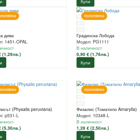
и
Купи
ОПУЛЯРЕН
ПОПУЛЯРЕН
а дива
Градинска Лобода
л: 1451-OPAL
Модел: PG1111
ичност
В наличност
€ (1,29лв.)
0,90 € (1,76лв.)
и
Купи
ОПУЛЯРЕН
ПОПУЛЯРЕН
исът (Physalis peruviana)
Физалис (Томатило Amarylla)
: p531-L
Модел: 10348-L
ичност
В наличност
€ (5,30лв.)
1,28 € (2,50лв.)
и
Купи