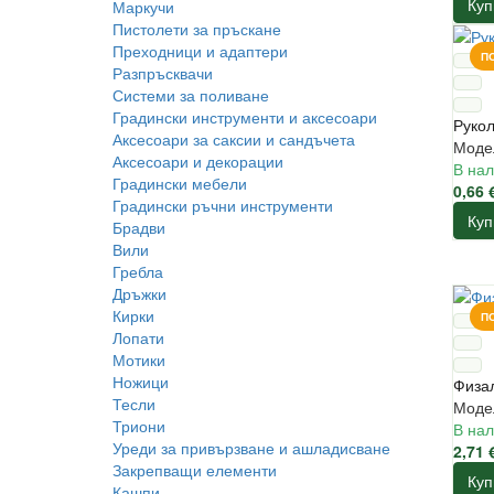
Куп
Маркучи
Пистолети за пръскане
Преходници и адаптери
П
Разпръсквачи
Системи за поливане
Градински инструменти и аксесоари
Рукол
Аксесоари за саксии и сандъчета
Моде
Аксесоари и декорации
В нал
Градински мебели
0,66 
Градински ръчни инструменти
Куп
Брадви
Вили
Гребла
Дръжки
Кирки
П
Лопати
Мотики
Ножици
Физал
Тесли
Модел
Триони
В нал
Уреди за привързване и ашладисване
2,71 
Закрепващи елементи
Куп
Кашпи