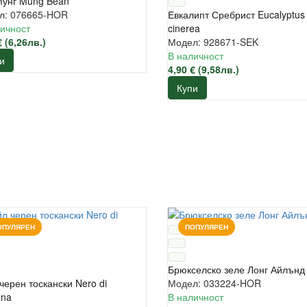
Мунг Mung Bean
л: 076665-HOR
Евкалипт Сребрист Eucalyptus
ичност
cinerea
€ (6,26лв.)
Модел: 928671-SEK
В наличност
и
4,90 € (9,58лв.)
Купи
ОПУЛЯРЕН
ПОПУЛЯРЕН
Брюкселско зеле Лонг Айлънд
черен тоскански Nero di
Модел: 033224-HOR
ana
В наличност