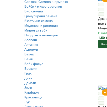
Сортови Семена Фермерко
Бейби / микро растения
Био семена
Гранулирани семена
Деко
Екзотични семена
mays 
Медоносни растения
Моде
Мицел за гъби
В нал
Плодове и зеленчуци
1,50 
Алабаш
Куп
Артишок
Аспержи
Бакла
Бамя
Боб / фасул
Броколи
Грах
Диня
Домати
Зеле
Карфиол
П
Краставици
Лук
Люти чушки