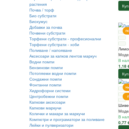
растения
Куп
Почва / торф
Био субстрати
Биохумус
Добавки за почва
П
Почвени субстрати
Торфени субстрати - професионални
Торфени субстрати - хоби
Лимо
Поливане / напояване
Моде
Аксесоари за капков лентов маркуч
В нал
Водни помпи
1,18 
Бензинови помпи
Потопяеми водни помпи
Куп
Сондажни помпи
Фонтанни помпи
На
Хидрофорни системи
Центробежни помпи
Капкови аксесоари
Шивес
Капкови маркучи
Моде
Колички и макари за маркучи
В нал
Компютри и програматори за поливане
0,77 
Лейки и пулверизатори