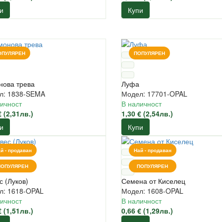
и
Купи
ОПУЛЯРЕН
ПОПУЛЯРЕН
нова трева
Луфа
л: 1838-SEMA
Модел: 17701-OPAL
ичност
В наличност
€ (2,31лв.)
1,30 € (2,54лв.)
и
Купи
й - продаван
Най - продаван
ПОПУЛЯРЕН
ПОПУЛЯРЕН
 (Луков)
Семена от Киселец
л: 1618-OPAL
Модел: 1608-OPAL
ичност
В наличност
€ (1,51лв.)
0,66 € (1,29лв.)