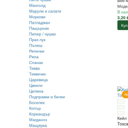
Боб 
Манголд
Моде
Марули и салати
В нал
Моркови
3,20 
Патладжан
Куп
Пащърнак
Пипер / чушки
Праз лук
Пъпеш
Репички
Ряпа
Спанак
Тиква
Тиквички
Царевица
Цвекло
Целина
П
Подправки и билки
Босилек
Копър
Кориандър
Кейл 
Магданоз
Tosc
Мащерка