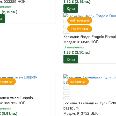
л: 033385-HOR
1,12 € (2,19лв.)
ичност
Купи
€ (2,19лв.)
и
Най - продаван
ПОПУЛЯРЕН
Каскадни Ягоди Fragole Rampi
Модел: 016845-HOR
В наличност
1,28 € (2,50лв.)
Купи
ОПУЛЯРЕН
ПОПУЛЯРЕН
овен хмел Luppolo
л: 065782-HOR
Босилек Тайландски Кули Oc
ичност
basilicum
€ (5,81лв.)
Модел: 913752-SEK