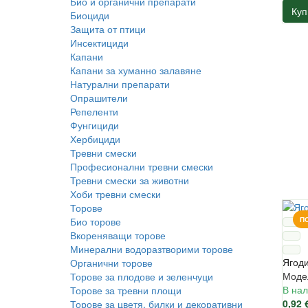
Био и органични препарати
Куп
Биоциди
Защита от птици
Инсектициди
Капани
Капани за хуманно залавяне
Натурални препарати
Опрашители
Репеленти
Фунгициди
Хербициди
Тревни смески
Професионални тревни смески
Тревни смески за животни
Хоби тревни смески
Торове
Био торове
П
Вкореняващи торове
Минерални водоразтворими торове
Ягоди
Органични торове
Моде
Торове за плодове и зеленчуци
В нал
Торове за тревни площи
0,92 
Торове за цветя, билки и декоративни