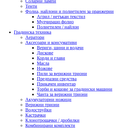
Соларни лампи
Тенти
Фолиа, найлони и полиетилен за оранжерии
Агрил / нетъкан текстил
Мулчиращо фолио
Полиетилен / найлон
Градинска техника
Аератори
Аксесоари и консумативи
Вериги, шини и водачи
Дискове
Корди и глави
Масла
Ножове
Пили за верижни триони
Предпазни средства
Прикачен инвентар
Торби и кошове за градински машини
Чанта за верижни триони
Акумулаторни ножици
Верижни триони
Водоструйки
Кастрачки
Клонотрошачки / дробилки
Комбинирани комплекти