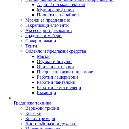
Агрил / нетъкан текстил
Мулчиращо фолио
Полиетилен / найлон
Мрежи за предпазване
Закрепващи елементи
Аксесоари и декорации
Градински мебели
Соларни лампи
Тенти
Облекло и предпазни средства
Маски
Обувки и ботуши
Очила и антифони
Предпазни каски и шлемове
Работни гащеризони
Работни панталони
Работни якета и елеци
Ръкавици
Градинска техника
Верижни триони
Косачки
Коси / тримери
Листосъбирачи и духалки
Моторни свредла