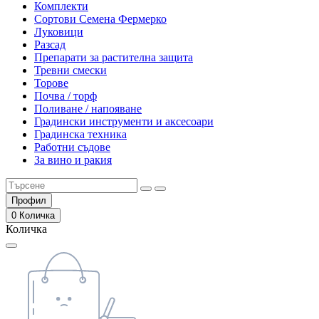
Комплекти
Сортови Семена Фермерко
Луковици
Разсад
Препарати за растителна защита
Тревни смески
Торове
Почва / торф
Поливане / напояване
Градински инструменти и аксесоари
Градинска техника
Работни съдове
За вино и ракия
Профил
0
Количка
Количка