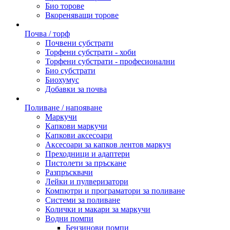
Био торове
Вкореняващи торове
Почва / торф
Почвени субстрати
Торфени субстрати - хоби
Торфени субстрати - професионални
Био субстрати
Биохумус
Добавки за почва
Поливане / напояване
Маркучи
Капкови маркучи
Капкови аксесоари
Аксесоари за капков лентов маркуч
Преходници и адаптери
Пистолети за пръскане
Разпръсквачи
Лейки и пулверизатори
Компютри и програматори за поливане
Системи за поливане
Колички и макари за маркучи
Водни помпи
Бензинови помпи