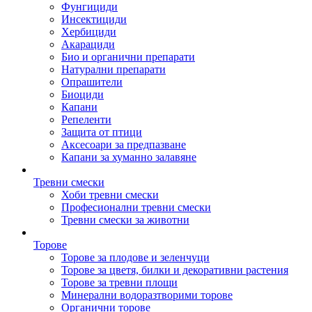
Фунгициди
Инсектициди
Хербициди
Акарациди
Био и органични препарати
Натурални препарати
Опрашители
Биоциди
Капани
Репеленти
Защита от птици
Аксесоари за предпазване
Капани за хуманно залавяне
Тревни смески
Хоби тревни смески
Професионални тревни смески
Тревни смески за животни
Торове
Торове за плодове и зеленчуци
Торове за цветя, билки и декоративни растения
Торове за тревни площи
Минерални водоразтворими торове
Органични торове