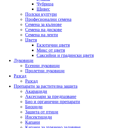
Чубрица
Шивес
Полски култури
Професионални семена
Семена за кълнове
Семена на дискове
Семена на ленти
Цветя
Екзотични цветя
Микс от цветя
Саксийни и градински цветя
Луковици
Есенни луковици
Пролетни луковици
Разсад
Разсад
Препарати за растителна защита
Акарациди
Аксесоари за предпазване
Био и органични препарати
Биоциди
Защита от птици
Инсектициди
Капани
Капани за хуманно залавяне