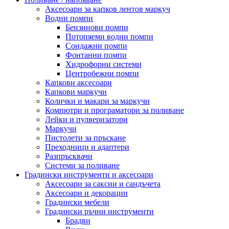
Аксесоари за капков лентов маркуч
Водни помпи
Бензинови помпи
Потопяеми водни помпи
Сондажни помпи
Фонтанни помпи
Хидрофорни системи
Центробежни помпи
Капкови аксесоари
Капкови маркучи
Колички и макари за маркучи
Компютри и програматори за поливане
Лейки и пулверизатори
Маркучи
Пистолети за пръскане
Преходници и адаптери
Разпръсквачи
Системи за поливане
Градински инструменти и аксесоари
Аксесоари за саксии и сандъчета
Аксесоари и декорации
Градински мебели
Градински ръчни инструменти
Брадви