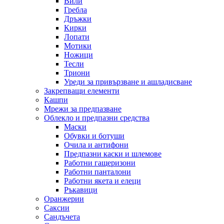
Вили
Гребла
Дръжки
Кирки
Лопати
Мотики
Ножици
Тесли
Триони
Уреди за привързване и ашладисване
Закрепващи елементи
Кашпи
Мрежи за предпазване
Облекло и предпазни средства
Маски
Обувки и ботуши
Очила и антифони
Предпазни каски и шлемове
Работни гащеризони
Работни панталони
Работни якета и елеци
Ръкавици
Оранжерии
Саксии
Сандъчета