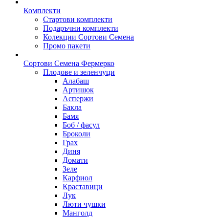
Комплекти
Стартови комплекти
Подаръчни комплекти
Колекции Сортови Семена
Промо пакети
Сортови Семена Фермерко
Плодове и зеленчуци
Алабаш
Артишок
Аспержи
Бакла
Бамя
Боб / фасул
Броколи
Грах
Диня
Домати
Зеле
Карфиол
Краставици
Лук
Люти чушки
Манголд