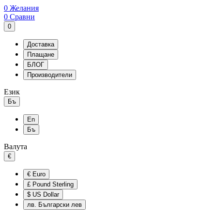
0
Желания
0
Сравни
0
Доставка
Плащане
БЛОГ
Производители
Език
Бъ
En
Бъ
Валута
€
€
Euro
£
Pound Sterling
$
US Dollar
лв.
Български лев