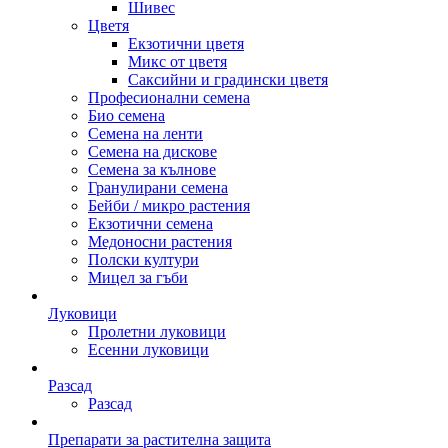
Шивес
Цветя
Екзотични цветя
Микс от цветя
Саксийни и градински цветя
Професионални семена
Био семена
Семена на ленти
Семена на дискове
Семена за кълнове
Гранулирани семена
Бейби / микро растения
Екзотични семена
Медоносни растения
Полски култури
Мицел за гъби
Луковици
Пролетни луковици
Есенни луковици
Разсад
Разсад
Препарати за растителна защита