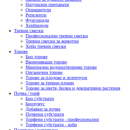
Натурални препарати
Опрашители
Репеленти
Фунгициди
Хербициди
Тревни смески
Професионални тревни смески
Тревни смески за животни
Хоби тревни смески
Торове
Био торове
Вкореняващи торове
Минерални водоразтворими торове
Органични торове
Торове за плодове и зеленчуци
Торове за тревни площи
Торове за цветя, билки и декоративни растения
Почва / торф
Био субстрати
Биохумус
Добавки за почва
Почвени субстрати
Торфени субстрати - професионални
Торфени субстрати - хоби
Поливане / напояване