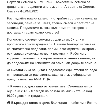
Сортови Семена ФЕРМЕРКО – Качествени семена за
градината и градински инструменти. Агроаптека Сортови
Семена ФЕРМЕРКО
Разгледайте нашия каталог и открийте сортови семена за
зеленчуци, семена за цветя, тревни смеси и растителна
защита. Предлагаме висока кълняемост, експресна
доставка и гарантирано качество!
Истинските сортови семена са дар за любители и
професионалисти градинари. Нашите български семена
са внимателно подбрани, преминават стриктен контрол и
осигуряват висококачествени резултати. Работим с
водещи специалисти в агрономията и озеленяването, за
да предложим на клиентите си само най-добрите семена.
🌿
Биологична защита:
Предлагаме единствени по рода
си препарати за растителна защита и сме официален
представител на АМИТИЦА.
⭐
Качество, доказано от клиентите:
Семената ни са
оценени с 4.9 / 5 звезди на базата на мненията на над
9600+ доволни градинари.
🚚
Бърза доставка в цяла България
– работим с Еконт,