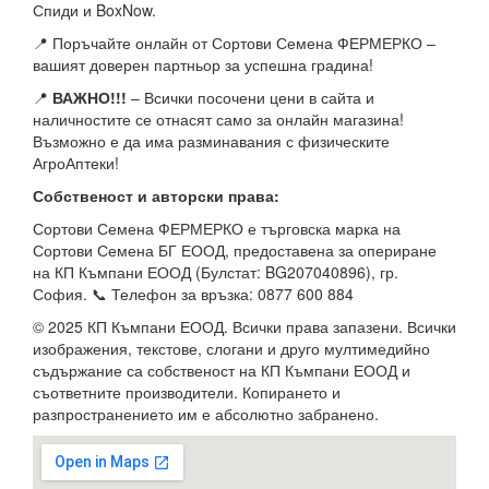
Спиди и BoxNow.
📍 Поръчайте онлайн от Сортови Семена ФЕРМЕРКО –
вашият доверен партньор за успешна градина!
📍
ВАЖНО!!!
– Всички посочени цени в сайта и
наличностите се отнасят само за онлайн магазина!
Възможно е да има разминавания с физическите
АгроАптеки!
Собственост и авторски права:
Сортови Семена ФЕРМЕРКО е търговска марка на
Сортови Семена БГ ЕООД, предоставена за опериране
на КП Къмпани ЕООД (Булстат: BG207040896), гр.
София. 📞 Телефон за връзка: 0877 600 884
© 2025 КП Къмпани ЕООД. Всички права запазени. Всички
изображения, текстове, слогани и друго мултимедийно
съдържание са собственост на КП Къмпани ЕООД и
съответните производители. Копирането и
разпространението им е абсолютно забранено.