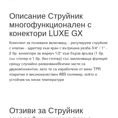
Описание Струйник
многофункционален с
конектори LUXE GX
Комплект за поливане включващ: - регулируем струйник
с клапан - адаптер към кран с вътрешна резба 3/4“ / 1“ -
2 бр. конектори за маркуч 1/2“ към бърза връзка (1 бр.
със стопер и 1 бр. без стопер) със заключваща функция
срещу случайно разкачванеВсички части са
двукомпонентни, като те са изработени от меко TPR
покритие и висококачествен ABS полимер, който е
устойчив на ниски температури
Отзиви за Струйник