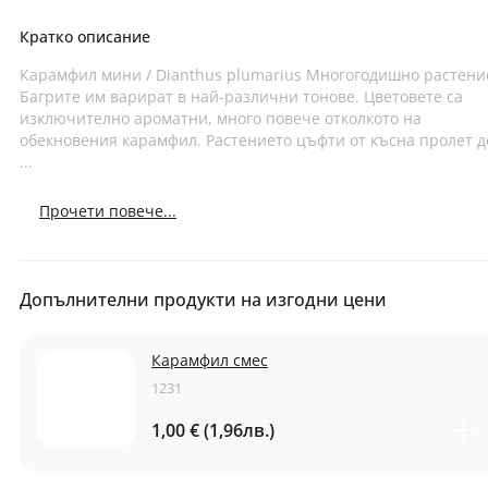
Кратко описание
Карамфил мини / Dianthus plumarius Многогодишно растени
Багрите им варират в най-различни тонове. Цветовете са
изключително ароматни, много повече отколкото на
обекновения карамфил. Растението цъфти от късна пролет д
...
Прочети повече...
Допълнителни продукти на изгодни цени
Карамфил смес
1231
1,00 € (1,96лв.)