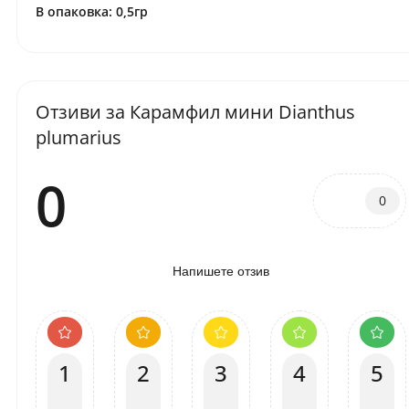
В опаковка: 0,5гр
Отзиви за Карамфил мини Dianthus
plumarius
0
0
Напишете отзив
1
2
3
4
5