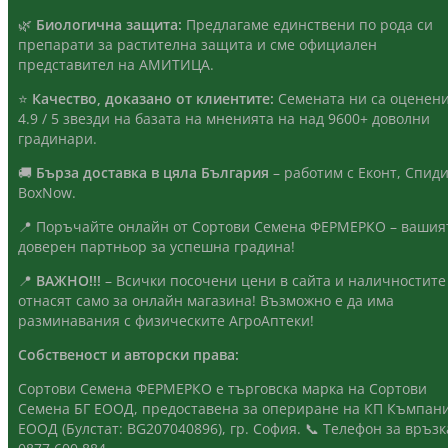
🌿
Биологична защита:
Предлагаме единствени по рода си
препарати за растителна защита и сме официален
представител на АМИТИЦА.
⭐
Качество, доказано от клиентите:
Семената ни са оценени
4.9 / 5 звезди на базата на мненията на над 9600+ доволни
градинари.
🚚
Бърза доставка в цяла България
– работим с Еконт, Спиди
BoxNow.
📍 Поръчайте онлайн от Сортови Семена ФЕРМЕРКО – вашия
доверен партньор за успешна градина!
📍
ВАЖНО!!!
– Всички посочени цени в сайта и наличностите
отнасят само за онлайн магазина! Възможно е да има
разминавания с физическите АгроАптеки!
Собственост и авторски права:
Сортови Семена ФЕРМЕРКО е търговска марка на Сортови
Семена БГ ЕООД, предоставена за опериране на КП Къмпан
ЕООД (Булстат: BG207040896), гр. София. 📞 Телефон за връзк