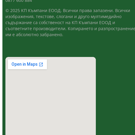
0877 600 884
© 2025 КП Къмпани ЕООД. Всички права запазени. Всички
изображения, текстове, слогани и друго мултимедийно
съдържание са собственост на КП Къмпани ЕООД и
съответните производители. Копирането и разпространени
им е абсолютно забранено.