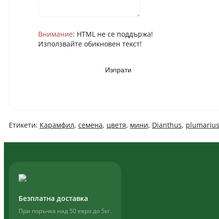
Внимание
: HTML не се поддържа!
Използвайте обикновен текст!
Изпрати
Етикети:
Карамфил
,
семена
,
цветя
,
мини
,
Dianthus
,
plumariu
Безплатна доставка
При поръчка над 50 евро до 5кг.