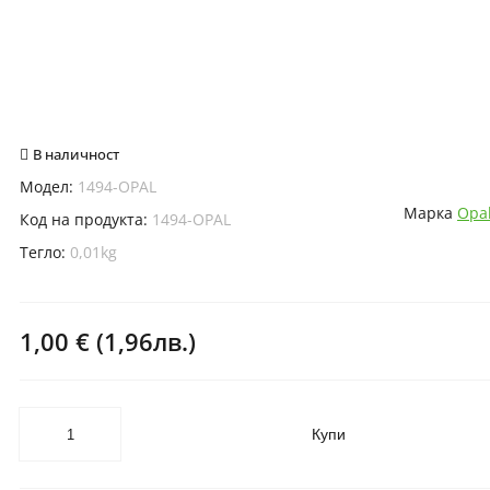
В наличност
Модел:
1494-OPAL
Марка
Opal
Код на продукта:
1494-OPAL
Тегло:
0,01kg
1,00 € (1,96лв.)
Купи