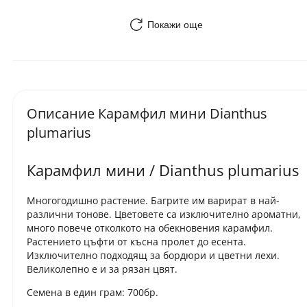
Покажи още
Описание Карамфил мини Dianthus
plumarius
Карамфил мини / Dianthus plumarius
Многогодишно растение. Багрите им варират в най-
различни тонове. Цветовете са изключително ароматни,
много повече отколкото на обекновения карамфил.
Растението цъфти от късна пролет до есента.
Изключително подходящ за бордюри и цветни лехи.
Великолепно е и за рязан цвят.
Семена в един грам: 700бр.