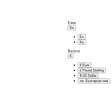
Език
Бъ
En
Бъ
Валута
€
€
Euro
£
Pound Sterling
$
US Dollar
лв.
Български лев