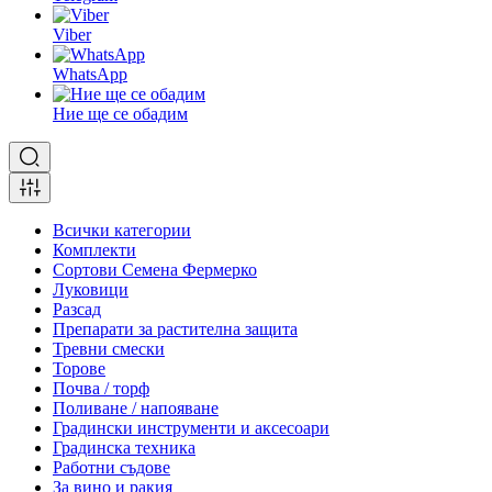
Viber
WhatsApp
Ние ще се обадим
Всички категории
Комплекти
Сортови Семена Фермерко
Луковици
Разсад
Препарати за растителна защита
Тревни смески
Торове
Почва / торф
Поливане / напояване
Градински инструменти и аксесоари
Градинска техника
Работни съдове
За вино и ракия