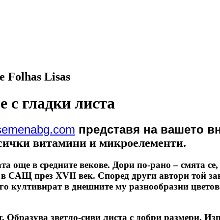
 Folhas Lisas
е с гладки листа
isemenabg.com
представя на вашето в
всички витамини и микроелементи.
ата още в средните векове. Дори по-рано – смята с
 в САЩ през XVII век. Според други автори той з
о култивират в днешните му разнообразни цветове 
. Образува зветло-сиви листа с добри размери. Из