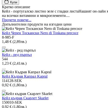
Купи
Кратко описание
Кейл - португалско листно зеле с гладки листаНашият он-лайн м
на всички витамини и микроелементи....
Прочети повече...
Допълнителни продукти на изгодни цени
Кейл Черен Тоскански Nero di Toskana precoce
8-985-F
1,48 € (2,89лв.)
Кейл - ред пърпъл
544
1,23 € (2,41лв.)
Кейл Къдрав Капрал Kapral
114128-SEK
0,92 € (1,80лв.)
Кейл къдрав Скарлет Skarlet
150010-SEK
0,92 € (1,80лв.)