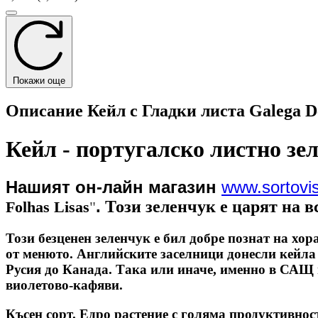
Покажи още
Описание Кейл с Гладки листа Galega De
Кейл - португалско листно зел
Н
ашият он-лайн магазин
www.sortov
.
Този зеленчук е царят на 
Folhas Lisas
"
Този безценен зеленчук е бил добре познат на хор
от менюто. Английските заселници донесли кейла
Русия до Канада. Така или иначе, именно в САЩ г
виолетово-кафяви.
Късен сорт. Едро растение с голяма продуктивност