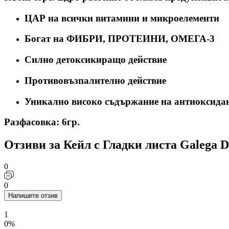
ЦАР на всички витамини и микроелементи
Богат на ФИБРИ, ПРОТЕИНИ, ОМЕГА-3
Силно детоксикиращо действие
Противовъзпалително действие
Уникално високо съдържание на антиоксида
Разфасовка: 6гр.
Отзиви за Кейл с Гладки листа Galega De
0
0
Напишете отзив
1
0%