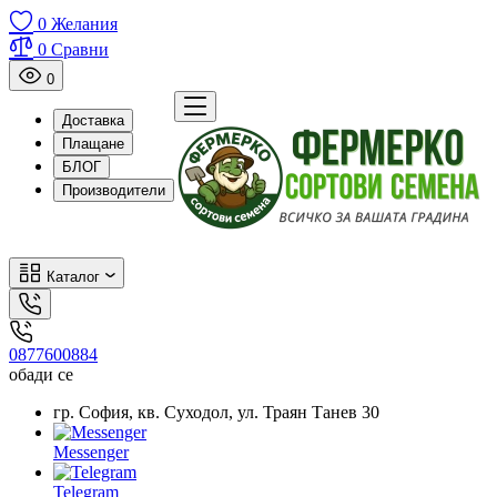
0
Желания
0
Сравни
0
Доставка
Плащане
БЛОГ
Производители
Каталог
0877600884
обади се
гр. София, кв. Суходол, ул. Траян Танев 30
Messenger
Telegram