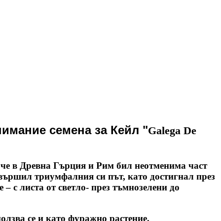
нимание
семена за
Кейл "
Galega De
е, че в Древна Гърция и Рим бил неотменима част
авършил триумфалния си път, като достигнал през
– с листа от светло- през тъмнозелени до
ползва се и като фуражно растение.