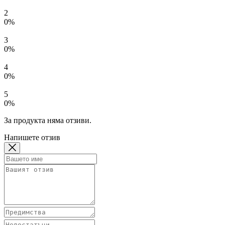
2
0%
3
0%
4
0%
5
0%
За продукта няма отзиви.
Напишете отзив