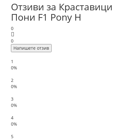
Отзиви за Краставици
Пони F1 Pony H
0
0
Напишете отзив
1
0%
2
0%
3
0%
4
0%
5