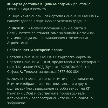
🚚
Бърза доставка в цяла България
– работим с
Еконт, Спиди и BoxNow.
📍 Поръчайте онлайн от Сортови Семена ФЕРМЕРКО –
вашият доверен партньор за успешна градина!
📍
ВАЖНО!!!
– Всички посочени цени в сайта и
наличностите се отнасят само за онлайн магазина!
Възможно е да има разминавания с физическите
АгроАптеки!
Собственост и авторски права:
Сортови Семена ФЕРМЕРКО е търговска марка на
Сортови Семена БГ ЕООД, предоставена за опериране
на КП Къмпани ЕООД (Булстат: BG207040896), гр.
София. 📞 Телефон за връзка: 0877 600 884
© 2025 КП Къмпани ЕООД. Всички права запазени.
Всички изображения, текстове, слогани и друго
мултимедийно съдържание са собственост на КП
Къмпани ЕООД и съответните производители.
Копирането и разпространението им е абсолютно
забранено.