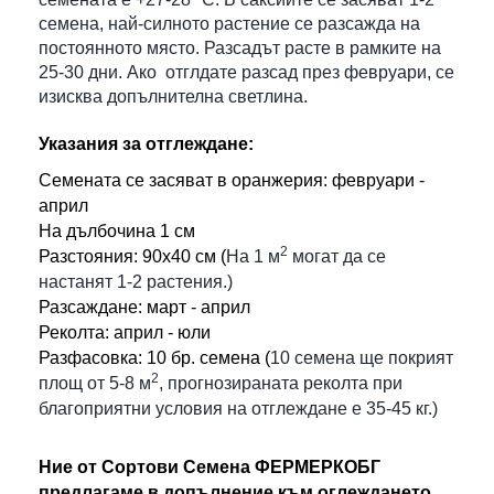
семена, най-силното растение се разсажда на
постоянното място. Разсадът расте в рамките на
25-30 дни. Ако отглдате разсад през февруари, се
изисква допълнителна светлина.
Указания за отглеждане:
Семената се засяват в оранжерия: февруари -
април
На дълбочина 1 см
2
Разстояния: 90х40 см (
На 1 м
могат да се
настанят 1-2 растения.)
Разсаждане: март - април
Реколта: април - юли
Разфасовка:
10 бр. семена (
10 семена ще покрият
2
площ от 5-8 м
, прогнозираната реколта при
благоприятни условия на отглеждане е 35-45 кг.)
Ние от Сортови Семена ФЕРМЕРКОБГ
предлагаме в допълнение към оглеждането