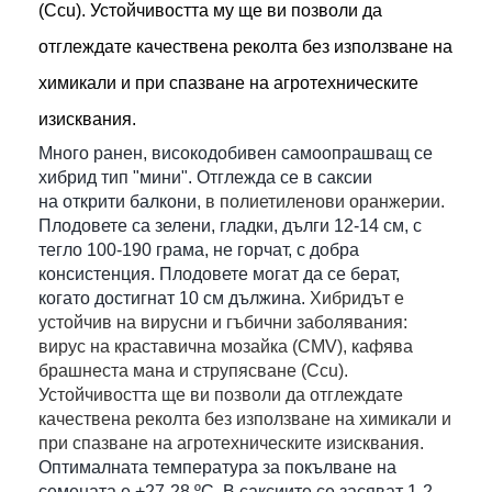
(Ccu). Устойчивостта му ще ви позволи да
отглеждате качествена реколта без използване на
химикали и при спазване на агротехническите
изисквания.
Много ранен, високодобивен самоопрашващ се
хибрид тип "мини". Отглежда се в саксии
на открити балкони
, в полиетиленови оранжерии.
Плодовете са зелени, гладки, дълги 12-14 см, с
тегло 100-190 грама, не горчат, с добра
консистенция. Плодовете могат да се берат,
когато достигнат 10 см дължина.
Хибридът е
устойчив на вирусни и гъбични заболявания:
вирус на краставична мозайка (CMV), кафява
брашнеста мана и струпясване (Ccu).
Устойчивостта ще ви позволи да отглеждате
качествена реколта без използване на химикали и
при спазване на агротехническите изисквания.
Оптималната температура за покълване на
семената е +27-28 ºC. В саксиите се засяват 1-2