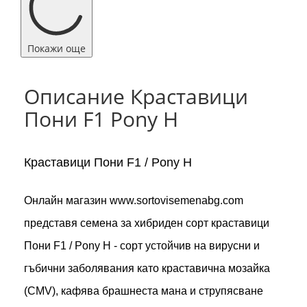
Покажи още
Описание Краставици
Пони F1 Pony H
Краставици Пони F1 / Pony H
Онлайн магазин www.sortovisemenabg.com
представя семена за хибриден сорт краставици
Пони F1 / Pony H - сорт устойчив на вирусни и
гъбични заболявания като краставична мозайка
(CMV), кафява брашнеста мана и струпясване