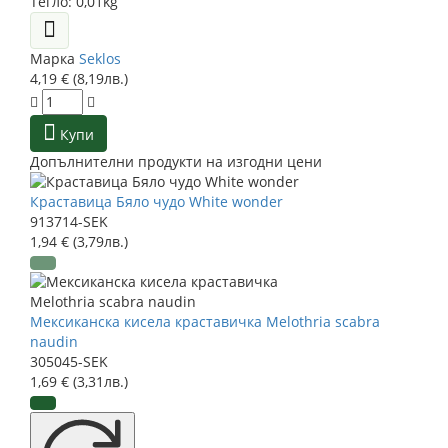
Тегло:
0,01kg
Марка
Seklos
4,19 € (8,19лв.)
Купи
Допълнителни продукти на изгодни цени
Краставица Бяло чудо White wonder
913714-SEK
1,94 € (3,79лв.)
Мексиканска кисела краставичка Melothria scabra
naudin
305045-SEK
1,69 € (3,31лв.)