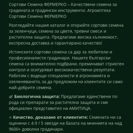
Сортови Семена ФЕРМЕРКО – Качествени семена за
градината и градински инструменти. Агроаптека
Сортови Семена ФЕРМЕРКО
Разгледайте нашия каталог и открийте сортови семена
за зеленчуци, семена за цветя, тревни смеси и
растителна защита. Предлагаме висока кълняемост,
експресна доставка и гарантирано качество!
Истинските сортови семена са дар за любители и
професионалисти градинари. Нашите български
семена са внимателно подбрани, преминават стриктен
контрол и осигуряват висококачествени резултати.
Работим с водещи специалисти в агрономията и
озеленяването, за да предложим на клиентите си само
най-добрите семена.
🌿
Биологична защита:
Предлагаме единствени по
рода си препарати за растителна защита и сме
официален представител на АМИТИЦА.
⭐
Качество, доказано от клиентите:
Семената ни са
оценени с 4.9 / 5 звезди на базата на мненията на над
9600+ доволни градинари.