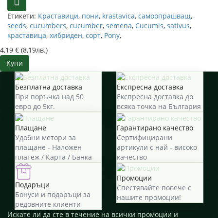
Етикети:
Краставици
,
пони
,
krastavica
,
самоопрашващ
,
seeds
,
cucumbers
,
cucumber
,
semena
,
Cucumis
,
sativus
,
краставица
,
хибриден
,
сорт
,
Pony
,
4,19 € (8,19лв.)
Купи
Безплатна доставка
Експресна доставка
При поръчка над 50
Експресна доставка до
евро до 5кг.
всяка точка на България
Плащане
Гарантирано качество
Удобни метори за
Сертифицирани
плащане - Наложен
артикули с най - високо
платеж / Карта / Банка
качество
Промоции
Подаръци
Спестявайте повече с
Бонуси и подаръци за
нашите промоции!
редовните клиенти
Искате ли да сте в течение на всички промоции и