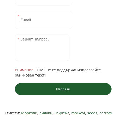
Внимание
: HTML не се поддържа! Използвайте
обикновен текст!
Изпрати
Етикети:
Моркови
,
лилави
,
Пърпъл
,
morkovi
,
seeds
,
carrots
,