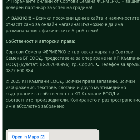
📍 Поръчайте онлайн от Сортови Семена ФЕРМЕРКО – вашия
доверен партньор за успешна градина!
📍
ВАЖНО!!!
– Всички посочени цени в сайта и наличностите
отнасят само за онлайн магазина! Възможно е да има
разминавания с физическите АгроАптеки!
Собственост и авторски права:
Сортови Семена ФЕРМЕРКО е търговска марка на Сортови
Семена БГ ЕООД, предоставена за опериране на КП Къмпан
ЕООД (Булстат: BG207040896), гр. София. 📞 Телефон за връзк
0877 600 884
© 2025 КП Къмпани ЕООД. Всички права запазени. Всички
изображения, текстове, слогани и друго мултимедийно
съдържание са собственост на КП Къмпани ЕООД и
съответните производители. Копирането и разпространени
им е абсолютно забранено.