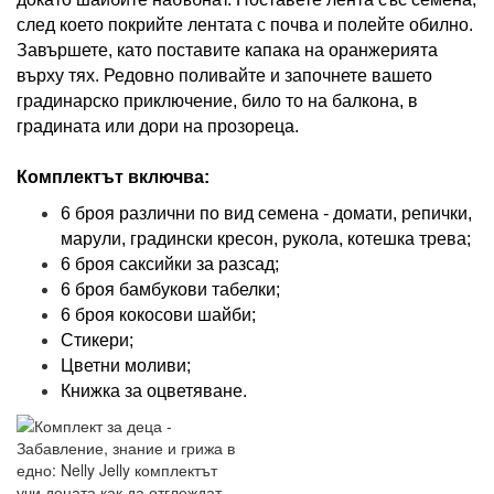
след което покрийте лентата с почва и полейте обилно.
Завършете, като поставите капака на оранжерията
върху тях. Редовно поливайте и започнете вашето
градинарско приключение, било то на балкона, в
градината или дори на прозореца.
Комплектът включва:
6 броя различни по вид семена - домати, репички,
марули, градински кресон, рукола, котешка трева;
6 броя саксийки за разсад;
6 броя бамбукови табелки;
6 броя кокосови шайби;
Стикери;
Цветни моливи;
Книжка за оцветяване.