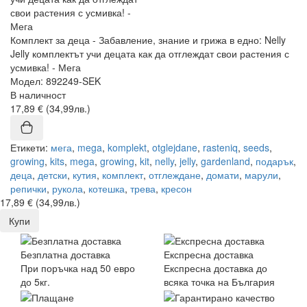
Комплект за деца - Забавление, знание и грижа в едно: Nelly
Jelly комплектът учи децата как да отглеждат свои растения с
усмивка! - Мега
Модел: 892249-SEK
В наличност
17,89 € (34,99лв.)
Етикети:
мега
,
mega
,
komplekt
,
otglejdane
,
rasteniq
,
seeds
,
growing
,
kits
,
mega
,
growing
,
kit
,
nelly
,
jelly
,
gardenland
,
подарък
,
деца
,
детски
,
кутия
,
комплект
,
отглеждане
,
домати
,
марули
,
репички
,
рукола
,
котешка
,
трева
,
кресон
17,89 € (34,99лв.)
Купи
Безплатна доставка
Експресна доставка
При поръчка над 50 евро
Експресна доставка до
до 5кг.
всяка точка на България