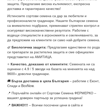
защита. Предлагаме висока кълняемост, експресна
доставка и гарантирано качество!
Истинските сортови семена са дар за любители и
професионалисти градинари. Нашите български семена
са внимателно подбрани, преминават стриктен контрол и
осигуряват висококачествени резултати. Работим с
водещи специалисти в агрономията и озеленяването, за
да предложим на клиентите си само най-добрите семена.
🌿
Биологична защита:
Предлагаме единствени по рода
си препарати за растителна защита и сме официален
представител на АМИТИЦА.
⭐
Качество, доказано от клиентите:
Семената ни са
оценени с 4.9 / 5 звезди на базата на мненията на над
9600+ доволни градинари.
🚚
Бърза доставка в цяла България
– работим с Еконт,
Спиди и BoxNow.
📍 Поръчайте онлайн от Сортови Семена ФЕРМЕРКО –
вашият доверен партньор за успешна градина!
📍
ВАЖНО!!!
– Всички посочени цени в сайта и