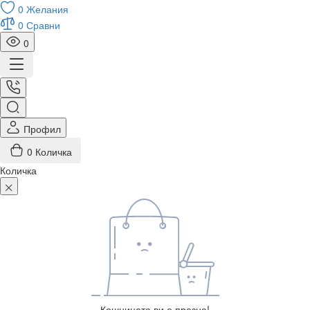
0
Желания
0
Сравни
0
Профил
0
Количка
Количка
Кошницата ви е празна!