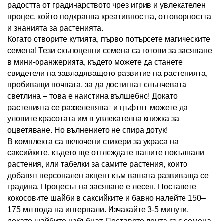
радостта от градинарството чрез игрив и увлекателен
процес, който подхранва креативността, отговорността
и знанията за растенията.
Когато отворите кутията, първо потърсете магическите
семена! Тези скъпоценни семена са готови за засяване
в мини-оранжерията, където можете да станете
свидетели на завладяващото развитие на растенията,
пробиващи почвата, за да достигнат слънчевата
светлина – това е наистина вълшебно! Докато
растенията се раззеленяват и цъфтят, можете да
уловите красотата им в увлекателна книжка за
оцветяване. Но вълнението не спира дотук!
В комплекта са включени стикери за украса на
саксийките, където ще отглеждате вашите покълнали
растения, или табелки за самите растения, които
добавят персонален акцент към вашата развиваща се
градина. Процесът на засяване е лесен. Поставете
кокосовите шайби в саксийките и бавно налейте 150–
175 мл вода на интервали. Изчакайте 3-5 минути,
докато шайбите набъбнат. Поставете лента със семена,