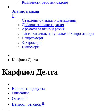
Комплекти работни съдове
За вино и ракия
Стъклени бутилки и дамаджани
Добавки за вино и ракия
Аромати за вино и ракия
Тапи, капачки, запушалки и хидрозатвори
Спиртомери
Захаромери
Виномери
Карфиол Делта
Карфиол Делта
Всичко за продукта
Описание
0
Отзиви
0
Въпрос - отговор