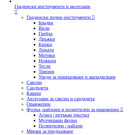
Градински инструменти и аксесоари
Градински ръчни инструменти
Брадви
Вили
Гребла
Дръжки
Кирки
Лопати
Мотики
Ножици
Тесли
Триони
Уреди за привързване и ашладисване
Саксии
Сандъчета
Кашпи
Аксесоари за саксии и сандъчета
Оранжерии
Фолиа, найлони и полиетилен за оранжерии
Агрил / нетъкан текстил
Мулчиращо фолио
Полиетилен / найлон
Мрежи за предпазване