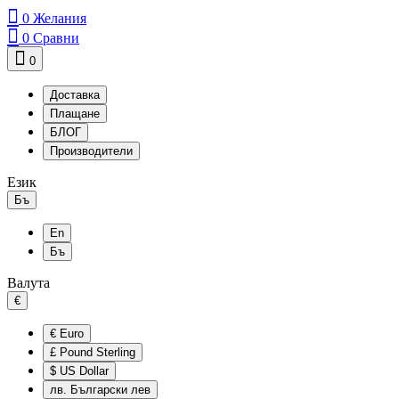
0
Желания
0
Сравни
0
Доставка
Плащане
БЛОГ
Производители
Език
Бъ
En
Бъ
Валута
€
€
Euro
£
Pound Sterling
$
US Dollar
лв.
Български лев