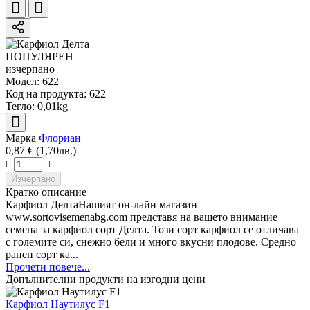
ПОПУЛЯРЕН
изчерпано
Модел:
622
Код на продукта:
622
Тегло:
0,01kg
Марка
Флориан
0,87 € (1,70лв.)
Изчерпано
Кратко описание
Карфиол ДелтаНашият он-лайн магазин
www.sortovisemenabg.com представя на вашето внимание
семена за карфиол сорт Делта. Този сорт карфиол се отличава
с големите си, снежно бели и много вкусни плодове. Средно
ранен сорт ка...
Прочети повече...
Допълнителни продукти на изгодни цени
Карфиол Наутилус F1