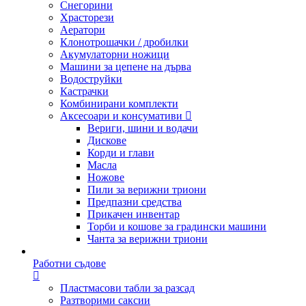
Снегорини
Храсторези
Аератори
Клонотрошачки / дробилки
Акумулаторни ножици
Машини за цепене на дърва
Водоструйки
Кастрачки
Комбинирани комплекти
Аксесоари и консумативи
Вериги, шини и водачи
Дискове
Корди и глави
Масла
Ножове
Пили за верижни триони
Предпазни средства
Прикачен инвентар
Торби и кошове за градински машини
Чанта за верижни триони
Работни съдове
Пластмасови табли за разсад
Разтворими саксии