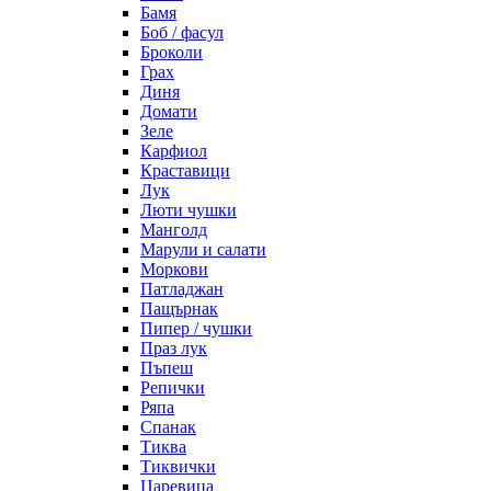
Бамя
Боб / фасул
Броколи
Грах
Диня
Домати
Зеле
Карфиол
Краставици
Лук
Люти чушки
Манголд
Марули и салати
Моркови
Патладжан
Пащърнак
Пипер / чушки
Праз лук
Пъпеш
Репички
Ряпа
Спанак
Тиква
Тиквички
Царевица