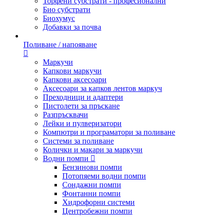
Торфени субстрати - професионални
Био субстрати
Биохумус
Добавки за почва
Поливане / напояване
Маркучи
Капкови маркучи
Капкови аксесоари
Аксесоари за капков лентов маркуч
Преходници и адаптери
Пистолети за пръскане
Разпръсквачи
Лейки и пулверизатори
Компютри и програматори за поливане
Системи за поливане
Колички и макари за маркучи
Водни помпи
Бензинови помпи
Потопяеми водни помпи
Сондажни помпи
Фонтанни помпи
Хидрофорни системи
Центробежни помпи