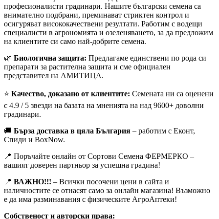
професионалисти градинари. Нашите български семена са
внимателно подбрани, преминават стриктен контрол и
осигуряват висококачествени резултати. Работим с водещи
специалисти в агрономията и озеленяването, за да предложим
на клиентите си само най-добрите семена.
🌿
Биологична защита:
Предлагаме единствени по рода си
препарати за растителна защита и сме официален
представител на АМИТИЦА.
⭐
Качество, доказано от клиентите:
Семената ни са оценени
с 4.9 / 5 звезди на базата на мненията на над 9600+ доволни
градинари.
🚚
Бърза доставка в цяла България
– работим с Еконт,
Спиди и BoxNow.
📍 Поръчайте онлайн от Сортови Семена ФЕРМЕРКО –
вашият доверен партньор за успешна градина!
📍
ВАЖНО!!!
– Всички посочени цени в сайта и
наличностите се отнасят само за онлайн магазина! Възможно
е да има разминавания с физическите АгроАптеки!
Собственост и авторски права: