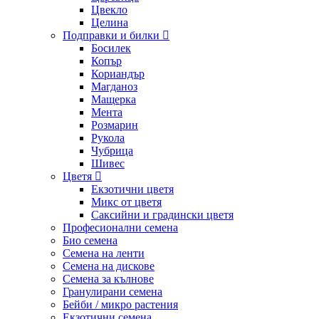
Цвекло
Целина
Подправки и билки
Босилек
Копър
Кориандър
Магданоз
Мащерка
Мента
Розмарин
Рукола
Чубрица
Шивес
Цветя
Екзотични цветя
Микс от цветя
Саксийни и градински цветя
Професионални семена
Био семена
Семена на ленти
Семена на дискове
Семена за кълнове
Гранулирани семена
Бейби / микро растения
Екзотични семена