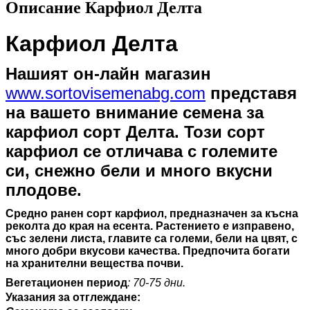
Описание Карфиол Делта
Карфиол Делта
Н
ашият он-лайн магазин
www.sortovisemenabg.com
представя
на вашето внимание
семена за
карфиол сорт Делта. Този сорт
карфиол се отличава с големите
си, снежно бели и много вкусни
плодове.
Средно ранен сорт карфиол, предназначен за късна
реколта до края на есента. Растението е изправено,
със зелени листа, главите са големи, бели на цвят, с
много добри вкусови качества. Предпочита богати
на хранителни вещества почви.
Вегетационен период
:
70-75
дни.
Указания за отглеждане
: