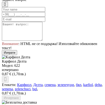
Внимание
: HTML не се поддържа! Използвайте обикновен
текст!
Изпрати
Карфиол Делта
Модел: 622
изчерпано
0,87 € (1,70лв.)
Етикети:
Карфиол
,
Делта
,
семена
,
зеленчуци
,
бял
,
karfiol
,
delta
,
semena
,
zelenchuci
,
bql
,
0,87 € (1,70лв.)
Изчерпано