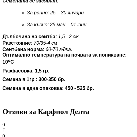
Семената се засяват
:
За ранно
:
25 – 30 януари
За късно
:
25 май – 01 юни
Дълбочина на сеитба
:
1,5 - 2 см
Разстояние
:
70
/
35-4 см
Сеитбена норма
:
60-70 г/дка.
Оптимално температура на почвата за поникване
:
о
10
С
Разфасовка:
1,5
гр.
Семена в 1гр
:
300-350
бр.
Семена в една опаковка
: 450 - 525 бр.
Отзиви за Карфиол Делта
0
0