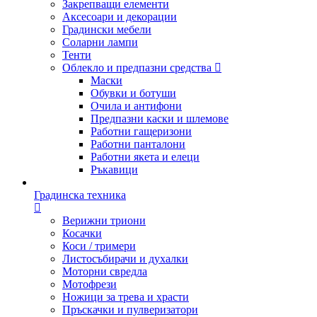
Закрепващи елементи
Аксесоари и декорации
Градински мебели
Соларни лампи
Тенти
Облекло и предпазни средства
Маски
Обувки и ботуши
Очила и антифони
Предпазни каски и шлемове
Работни гащеризони
Работни панталони
Работни якета и елеци
Ръкавици
Градинска техника
Верижни триони
Косачки
Коси / тримери
Листосъбирачи и духалки
Моторни свредла
Мотофрези
Ножици за трева и храсти
Пръскачки и пулверизатори