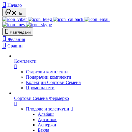
Начало
Чат
Разгледани
Желания
Сравни
Комплекти
Стартови комплекти
Подаръчни комплекти
Колекции Сортови Семена
Промо пакети
Сортови Семена Фермерко
Плодове и зеленчуци
Алабаш
Артишок
Аспержи
Бакла