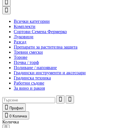
Всички категории
Комплекти
Сортови Семена Фермерко
Луковици
Разсад
Препарати за растителна защита
Тревни смески
Торове
Почва / торф
Поливане / напояване
Градински инструменти и аксесоари
Градинска техника
Работни съдове
За вино и ракия
Профил
0
Количка
Количка