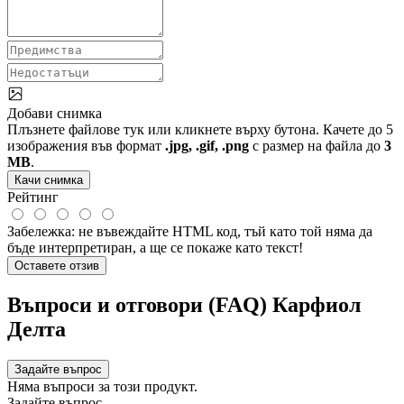
Добави снимка
Плъзнете файлове тук или кликнете върху бутона. Качете до 5
изображения във формат
.jpg, .gif, .png
с размер на файла до
3
MB
.
Качи снимка
Рейтинг
Забележка:
не въвеждайте HTML код, тъй като той няма да
бъде интерпретиран, а ще се покаже като текст!
Оставете отзив
Въпроси и отговори (FAQ) Карфиол
Делта
Задайте въпрос
Няма въпроси за този продукт.
Задайте въпрос