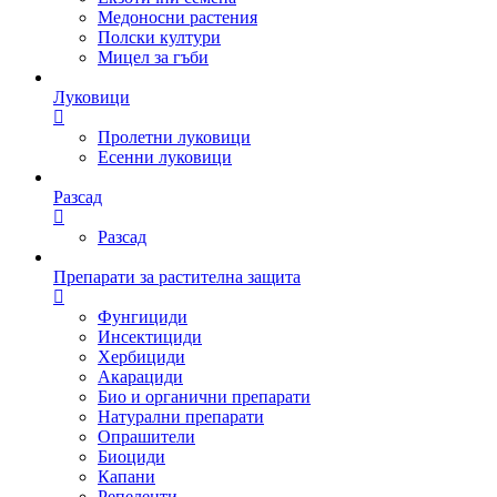
Медоносни растения
Полски култури
Мицел за гъби
Луковици
Пролетни луковици
Есенни луковици
Разсад
Разсад
Препарати за растителна защита
Фунгициди
Инсектициди
Хербициди
Акарациди
Био и органични препарати
Натурални препарати
Опрашители
Биоциди
Капани
Репеленти