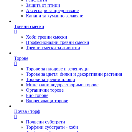
Защита от птици
Аксесоари за предпазване
Капани за хуманно залавяне
Тревни смески
Хоби тревни смески
Професионални тревни смески
Тревни смески за животни
Торове
Торове за плодове и зеленчуци
Торове за цветя, билки и декоративни растения
Торове за тревни площи
Минерални водоразтворими торове
Органични торове
Био торове
Вкореняващи торове
Почва / торф
Почвени субстрати
Торфени субстрати - хоби