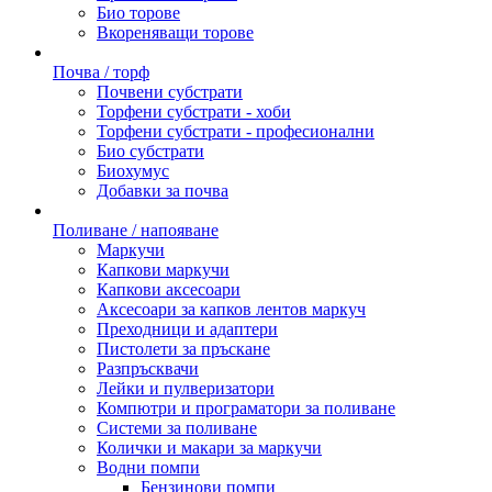
Био торове
Вкореняващи торове
Почва / торф
Почвени субстрати
Торфени субстрати - хоби
Торфени субстрати - професионални
Био субстрати
Биохумус
Добавки за почва
Поливане / напояване
Маркучи
Капкови маркучи
Капкови аксесоари
Аксесоари за капков лентов маркуч
Преходници и адаптери
Пистолети за пръскане
Разпръсквачи
Лейки и пулверизатори
Компютри и програматори за поливане
Системи за поливане
Колички и макари за маркучи
Водни помпи
Бензинови помпи