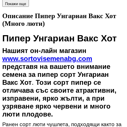
Покажи още
Описание Пипер Унгариан Вакс Хот
(Много люти)
Пипер Унгариан Вакс Хот
Н
ашият он-лайн магазин
www.sortovisemenabg.com
представя на вашето внимание
семена за пипер сорт
Унгариан
Вакс Хот
.
Този сорт пипер се
отличава със своите атрактивни,
изправени, ярко жълти, а при
узряване ярко червени и много
люти плодове.
Ранен сорт люти чушлета, подходящи както за