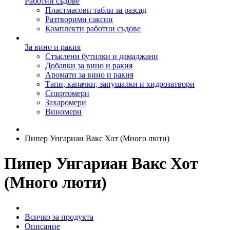
Работни съдове
Пластмасови табли за разсад
Разтворими саксии
Комплекти работни съдове
За вино и ракия
Стъклени бутилки и дамаджани
Добавки за вино и ракия
Аромати за вино и ракия
Тапи, капачки, запушалки и хидрозатвори
Спиртомери
Захаромери
Виномери
Пипер Унгариан Вакс Хот (Много люти)
Пипер Унгариан Вакс Хот
(Много люти)
Всичко за продукта
Описание