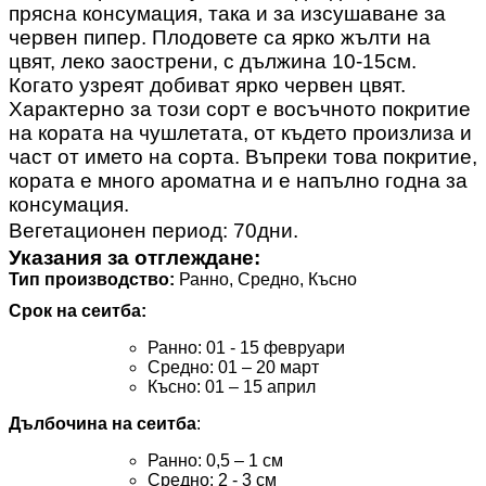
прясна консумация, така и за изсушаване за
червен пипер. Плодовете са ярко жълти на
цвят, леко заострени, с дължина 10-15см.
Когато узреят добиват ярко червен цвят.
Характерно за този сорт е восъчното покритие
на кората на чушлетата, от където произлиза и
част от името на сорта. Въпреки това покритие,
кората е много ароматна и е напълно годна за
консумация.
Вегетационен период: 70дни.
Указания за отглеждане
:
Тип производство
:
Ранно, Средно, Късно
Срок на сеитба
:
Ранно
: 01 - 15 февруари
Средно
:
01 – 20 март
Късно: 01 – 15 април
Дълбочина на сеитба
:
Ранно: 0,5 – 1 см
Средно
:
2 - 3 см