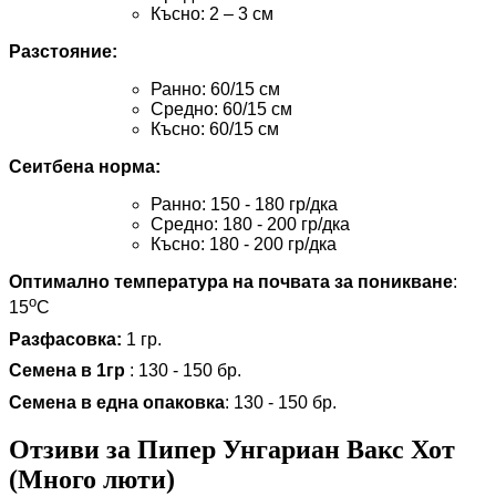
Късно: 2 – 3 см
Разстояние
:
Ранно
: 60/15
см
Средно
: 60/15
см
Късно: 60
/15
см
Сеитбена норма:
Ранно: 150 - 180 гр
/
дка
Средно
:
180 - 200 гр
/
дка
Късно: 180 - 200 гр
/
дка
Оптимално температура на почвата за поникване
:
о
15
С
Разфасовка:
1 гр.
Семена в 1гр
:
130 -
15
0
бр.
Семена в една опаковка
: 130 - 15
0
бр.
Отзиви за Пипер Унгариан Вакс Хот
(Много люти)