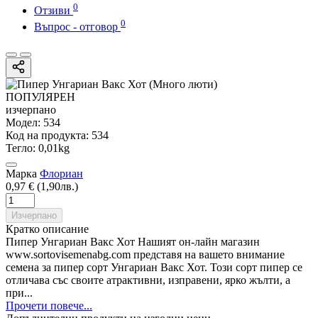
0
Отзиви
0
Въпрос - отговор
ПОПУЛЯРЕН
изчерпано
Модел:
534
Код на продукта:
534
Тегло:
0,01kg
Марка
Флориан
0,97 € (1,90лв.)
Изчерпано
Кратко описание
Пипер Унгариан Вакс Хот Нашият он-лайн магазин
www.sortovisemenabg.com представя на вашето внимание
семена за пипер сорт Унгариан Вакс Хот. Този сорт пипер се
отличава със своите атрактивни, изправени, ярко жълти, а
при...
Прочети повече...