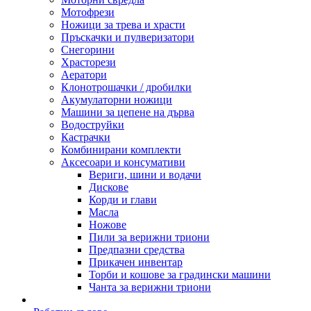
Мотофрези
Ножици за трева и храсти
Пръскачки и пулверизатори
Снегорини
Храсторези
Аератори
Клонотрошачки / дробилки
Акумулаторни ножици
Машини за цепене на дърва
Водоструйки
Кастрачки
Комбинирани комплекти
Аксесоари и консумативи
Вериги, шини и водачи
Дискове
Корди и глави
Масла
Ножове
Пили за верижни триони
Предпазни средства
Прикачен инвентар
Торби и кошове за градински машини
Чанта за верижни триони