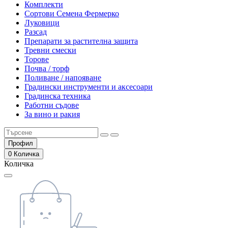
Комплекти
Сортови Семена Фермерко
Луковици
Разсад
Препарати за растителна защита
Тревни смески
Торове
Почва / торф
Поливане / напояване
Градински инструменти и аксесоари
Градинска техника
Работни съдове
За вино и ракия
Профил
0
Количка
Количка