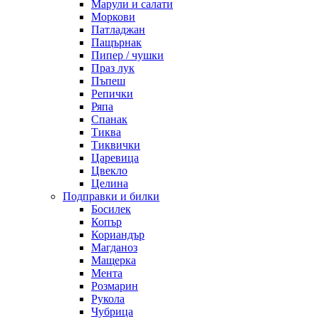
Марули и салати
Моркови
Патладжан
Пащърнак
Пипер / чушки
Праз лук
Пъпеш
Репички
Ряпа
Спанак
Тиква
Тиквички
Царевица
Цвекло
Целина
Подправки и билки
Босилек
Копър
Кориандър
Магданоз
Мащерка
Мента
Розмарин
Рукола
Чубрица