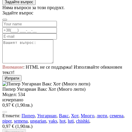
Задайте въпрос
Няма въпроси за този продукт.
Задайте въпрос
Внимание
: HTML не се поддържа! Използвайте обикновен
текст!
Изпрати
Пипер Унгариан Вакс Хот (Много люти)
Модел: 534
изчерпано
0,97 € (1,90лв.)
Етикети:
Пипер
,
Унгариан
,
Вакс
,
Хот
,
Много
,
люти
,
семена
,
piper
,
semena
,
ungarian
,
vaks
,
hot
,
luti
,
chishki
,
0,97 € (1,90лв.)