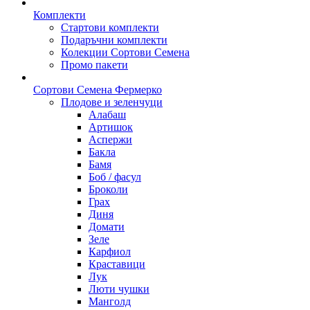
Комплекти
Стартови комплекти
Подаръчни комплекти
Колекции Сортови Семена
Промо пакети
Сортови Семена Фермерко
Плодове и зеленчуци
Алабаш
Артишок
Аспержи
Бакла
Бамя
Боб / фасул
Броколи
Грах
Диня
Домати
Зеле
Карфиол
Краставици
Лук
Люти чушки
Манголд