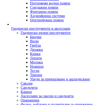
Потопяеми водни помпи
Сондажни помпи
Фонтанни помпи
Хидрофорни системи
Центробежни помпи
Градински инструменти и аксесоари
Градински ръчни инструменти
Брадви
Вили
Гребла
Дръжки
Кирки
Лопати
Мотики
Ножици
Тесли
Триони
Уреди за привързване и ашладисване
Саксии
Сандъчета
Кашпи
Аксесоари за саксии и сандъчета
Оранжерии
Фолиа, найлони и полиетилен за оранжерии