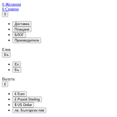
0
Желания
0
Сравни
0
Доставка
Плащане
БЛОГ
Производители
Език
Бъ
En
Бъ
Валута
€
€
Euro
£
Pound Sterling
$
US Dollar
лв.
Български лев