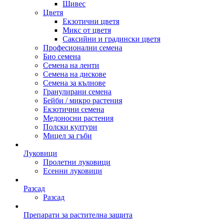
Шивес
Цветя
Екзотични цветя
Микс от цветя
Саксийни и градински цветя
Професионални семена
Био семена
Семена на ленти
Семена на дискове
Семена за кълнове
Гранулирани семена
Бейби / микро растения
Екзотични семена
Медоносни растения
Полски култури
Мицел за гъби
Луковици
Пролетни луковици
Есенни луковици
Разсад
Разсад
Препарати за растителна защита