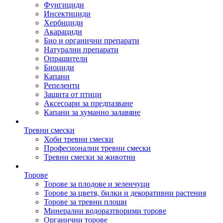
Фунгициди
Инсектициди
Хербициди
Акарациди
Био и органични препарати
Натурални препарати
Опрашители
Биоциди
Капани
Репеленти
Защита от птици
Аксесоари за предпазване
Капани за хуманно залавяне
Тревни смески
Хоби тревни смески
Професионални тревни смески
Тревни смески за животни
Торове
Торове за плодове и зеленчуци
Торове за цветя, билки и декоративни растения
Торове за тревни площи
Минерални водоразтворими торове
Органични торове