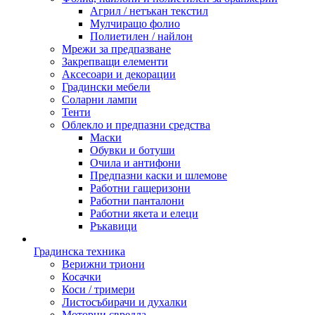
Агрил / нетъкан текстил
Мулчиращо фолио
Полиетилен / найлон
Мрежи за предпазване
Закрепващи елементи
Аксесоари и декорации
Градински мебели
Соларни лампи
Тенти
Облекло и предпазни средства
Маски
Обувки и ботуши
Очила и антифони
Предпазни каски и шлемове
Работни гащеризони
Работни панталони
Работни якета и елеци
Ръкавици
Градинска техника
Верижни триони
Косачки
Коси / тримери
Листосъбирачи и духалки
Моторни свредла