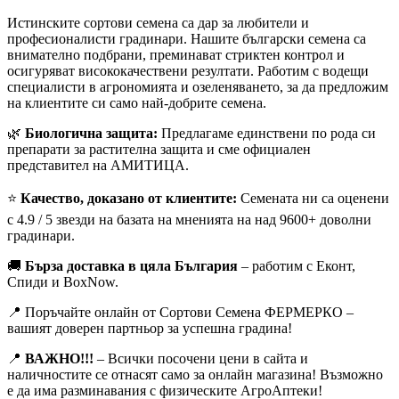
Истинските сортови семена са дар за любители и
професионалисти градинари. Нашите български семена са
внимателно подбрани, преминават стриктен контрол и
осигуряват висококачествени резултати. Работим с водещи
специалисти в агрономията и озеленяването, за да предложим
на клиентите си само най-добрите семена.
🌿
Биологична защита:
Предлагаме единствени по рода си
препарати за растителна защита и сме официален
представител на АМИТИЦА.
⭐
Качество, доказано от клиентите:
Семената ни са оценени
с 4.9 / 5 звезди на базата на мненията на над 9600+ доволни
градинари.
🚚
Бърза доставка в цяла България
– работим с Еконт,
Спиди и BoxNow.
📍 Поръчайте онлайн от Сортови Семена ФЕРМЕРКО –
вашият доверен партньор за успешна градина!
📍
ВАЖНО!!!
– Всички посочени цени в сайта и
наличностите се отнасят само за онлайн магазина! Възможно
е да има разминавания с физическите АгроАптеки!