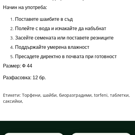
Начин на употреба:
Поставете шаибите в съд
Полейте с вода и изчакайте да набъбнат
Засейте семената или поставете резниците
Поддържайте умерена влажност
Пресадете директно в почвата при готовност
Размер: Ф 44
Разфасовка: 12 бр.
Етикети:
Торфени
,
шайби
,
биоразградими
,
torfeni
,
таблетки
,
саксийки
,