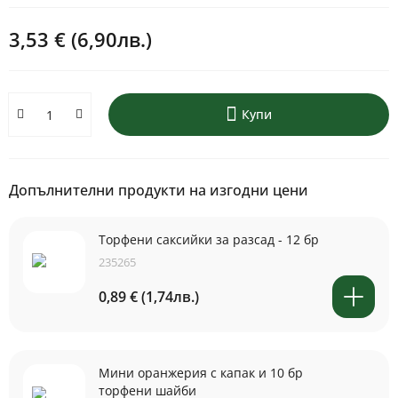
3,53 € (6,90лв.)
Купи
Допълнителни продукти на изгодни цени
Торфени саксийки за разсад - 12 бр
235265
0,89 € (1,74лв.)
Мини оранжерия с капак и 10 бр
торфени шайби