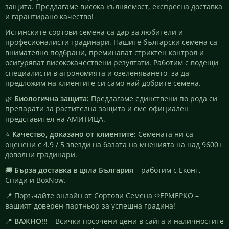
защита. Предлагаме висока кълняемост, експресна доставка
и гарантирано качество!
Истинските сортови семена са дар за любители и
професионалисти градинари. Нашите български семена са
внимателно подбрани, преминават стриктен контрол и
осигуряват висококачествени резултати. Работим с водещи
специалисти в агрономията и озеленяването, за да
предложим на клиентите си само най-добрите семена.
🌿
Биологична защита:
Предлагаме единствени по рода си
препарати за растителна защита и сме официален
представител на АМИТИЦА.
⭐
Качество, доказано от клиентите:
Семената ни са
оценени с 4.9 / 5 звезди на базата на мненията на над 9600+
доволни градинари.
🚚
Бърза доставка в цяла България
– работим с Еконт,
Спиди и BoxNow.
📍 Поръчайте онлайн от Сортови Семена ФЕРМЕРКО –
вашият доверен партньор за успешна градина!
📍
ВАЖНО!!!
– Всички посочени цени в сайта и наличностите