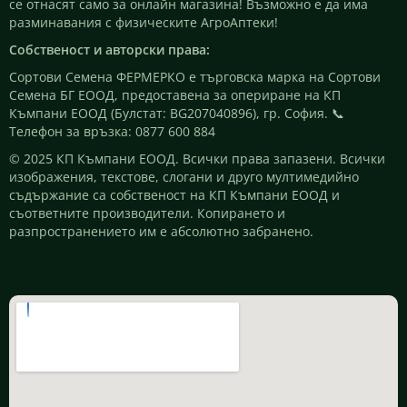
се отнасят само за онлайн магазина! Възможно е да има
разминавания с физическите АгроАптеки!
Собственост и авторски права:
Сортови Семена ФЕРМЕРКО е търговска марка на Сортови
Семена БГ ЕООД, предоставена за опериране на КП
Къмпани ЕООД (Булстат: BG207040896), гр. София. 📞
Телефон за връзка: 0877 600 884
© 2025 КП Къмпани ЕООД. Всички права запазени. Всички
изображения, текстове, слогани и друго мултимедийно
съдържание са собственост на КП Къмпани ЕООД и
съответните производители. Копирането и
разпространението им е абсолютно забранено.