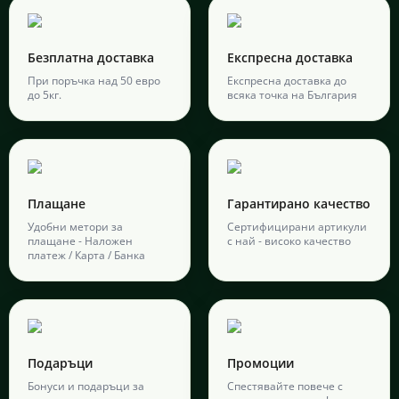
Безплатна доставка
Експресна доставка
При поръчка над 50 евро
Експресна доставка до
до 5кг.
всяка точка на България
Плащане
Гарантирано качество
Удобни метори за
Сертифицирани артикули
плащане - Наложен
с най - високо качество
платеж / Карта / Банка
Подаръци
Промоции
Бонуси и подаръци за
Спестявайте повече с