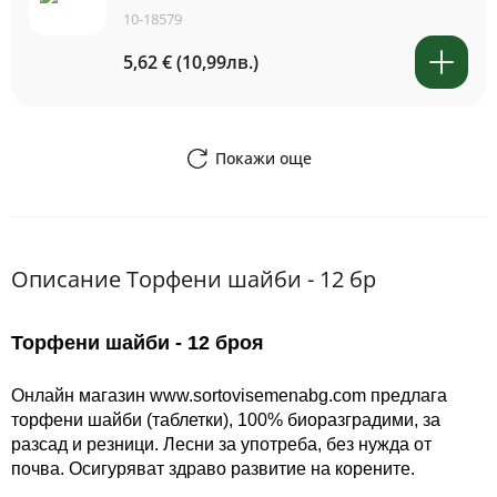
10-18579
5,62 € (10,99лв.)
Покажи още
Описание Торфени шайби - 12 бр
Торфени шайби - 12 броя
Онлайн магазин www.sortovisemenabg.com предлага
торфени шайби (
таблетки)
, 100% биоразградими, за
разсад и резници. Лесни за употреба, без нужда от
почва. Осигуряват здраво развитие на корените.