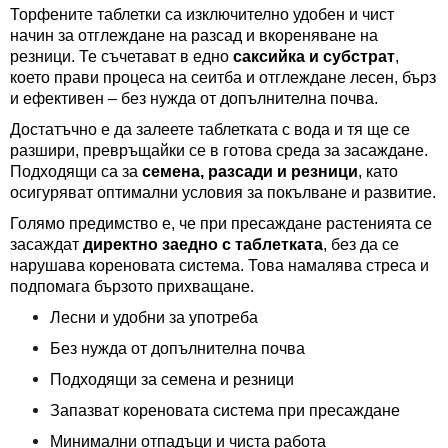
Торфените таблетки са изключително удобен и чист
начин за отглеждане на разсад и вкореняване на
резници. Те съчетават в едно
саксийка и субстрат
,
което прави процеса на сеитба и отглеждане лесен, бърз
и ефективен – без нужда от допълнителна почва.
Достатъчно е да залеете таблетката с вода и тя ще се
разшири, превръщайки се в готова среда за засаждане.
Подходящи са за
семена, разсади и резници
, като
осигуряват оптимални условия за покълване и развитие.
Голямо предимство е, че при пресаждане растенията се
засаждат
директно заедно с таблетката
, без да се
нарушава кореновата система. Това намалява стреса и
подпомага бързото прихващане.
Лесни и удобни за употреба
Без нужда от допълнителна почва
Подходящи за семена и резници
Запазват кореновата система при пресаждане
Минимални отпадъци и чиста работа