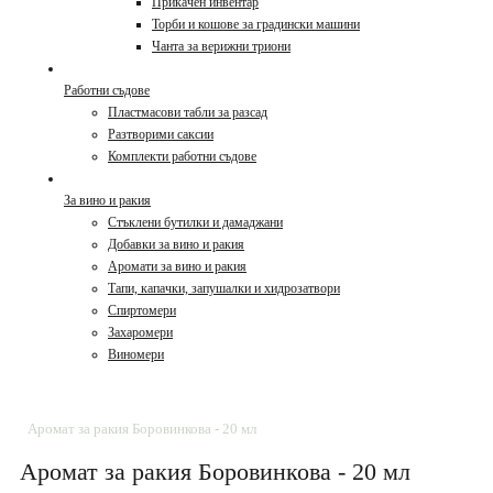
Прикачен инвентар
Торби и кошове за градински машини
Чанта за верижни триони
Работни съдове
Пластмасови табли за разсад
Разтворими саксии
Комплекти работни съдове
За вино и ракия
Стъклени бутилки и дамаджани
Добавки за вино и ракия
Аромати за вино и ракия
Тапи, капачки, запушалки и хидрозатвори
Спиртомери
Захаромери
Виномери
Аромат за ракия Боровинкова - 20 мл
Аромат за ракия Боровинкова - 20 мл