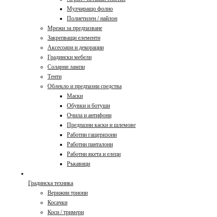
Мулчиращо фолио
Полиетилен / найлон
Мрежи за предпазване
Закрепващи елементи
Аксесоари и декорации
Градински мебели
Соларни лампи
Тенти
Облекло и предпазни средства
Маски
Обувки и ботуши
Очила и антифони
Предпазни каски и шлемове
Работни гащеризони
Работни панталони
Работни якета и елеци
Ръкавици
Градинска техника
Верижни триони
Косачки
Коси / тримери