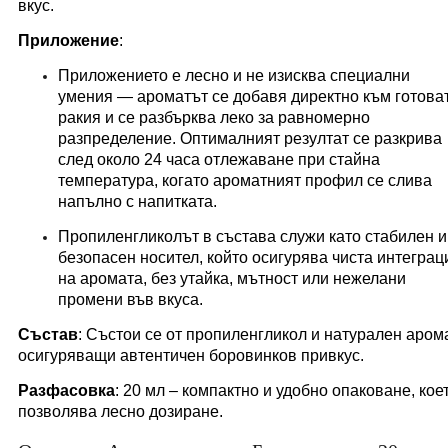
вкус.
Приложение
:
Приложението е лесно и не изисква специални
умения — ароматът се добавя директно към готова
ракия и се разбърква леко за равномерно
разпределение. Оптималният резултат се разкрива
след около 24 часа отлежаване при стайна
температура, когато ароматният профил се слива
напълно с напитката.
Пропиленгликолът в състава служи като стабилен и
безопасен носител, който осигурява чиста интеграц
на аромата, без утайка, мътност или нежелани
промени във вкуса.
Състав
: Състои се от пропиленгликол и натурален арома
осигуряващи автентичен боровинков привкус.
Разфасовка
: 20 мл – компактно и удобно опаковане, кое
позволява лесно дозиране.