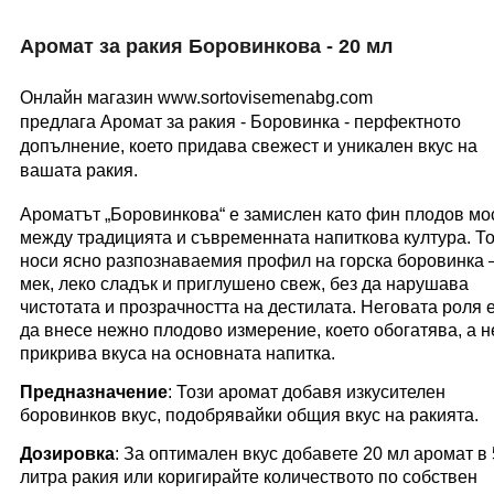
Аромат за ракия Боровинкова - 20 мл
Онлайн магазин www.sortovisemenabg.com
предлага Аромат за ракия - Боровинка - перфектното
допълнение, което придава свежест и уникален вкус на
вашата ракия.
Ароматът „Боровинкова“ е замислен като фин плодов мо
между традицията и съвременната напиткова култура. Т
носи ясно разпознаваемия профил на горска боровинка 
мек, леко сладък и приглушено свеж, без да нарушава
чистотата и прозрачността на дестилата. Неговата роля 
да внесе нежно плодово измерение, което обогатява, а н
прикрива вкуса на основната напитка.
Предназначение
: Този аромат добавя изкусителен
боровинков вкус, подобрявайки общия вкус на ракията.
Дозировка
: За оптимален вкус добавете 20 мл аромат в
литра ракия или коригирайте количеството по собствен