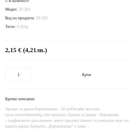
В наличност
Модел:
29-203
Код на продукта:
29-203
Тегло:
0,02kg
2,15 € (4,21лв.)
Купи
Кратко описание
Аромат за ракия Боровинкова - 20 млОнлайн магазин
www.sortovisemenabg.com предлага Аромат за ракия - Боровинка
- перфектното допълнение, което придава свежест и уникален вкус на
вашата ракия.Ароматът „Боровинкова“ е зами...