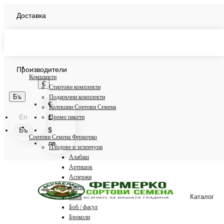
Доставка
Плащане
БЛОГ
Производители
Комплекти
€
Стартови комплекти
Бъ
Подаръчни комплекти
€
Колекции Сортови Семена
En
£
Промо пакети
Бъ
$
Сортови Семена Фермерко
лв.
Плодове и зеленчуци
Алабаш
Артишок
Аспержи
Бакла
Каталог
Бамя
Боб / фасул
Броколи