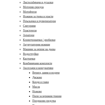
Листосъбирачи и духалки
Моторни свредла
Мотофрези
Ножици за трева и храсти
Пръскачки и пулверизатори
Снегорини
Храсторези
Аератори
Клонотрошачки / дробилки
Акумулаторни ножици
Машини за цепене на дърва
Водоструйки
Кастрачки
Комбинирани комплекти
Аксесоари и консумативи
Вериги, шини и водачи
Дискове
Корди и глави
Масла
Ножове
Пили за верижни триони
Предпазни средства