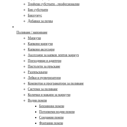
Торфени субстрати - професионални
Био субстрати
Биохумус
Добавки за почва
Поливане / напояване
Маркучи
Капкови маркучи
Капкови аксесоари
Аксесоари за капков лентов маркуч
Преходници и адаптери
Пистолети за пръскане
Разпръсквачи
Лейки и пулверизатори
Компютри и програматори за поливане
Системи за поливане
Колички и макари за маркучи
Водни помпи
Бензинови помпи
Потопяеми водни помпи
Сондажни помпи
Фонтанни помпи