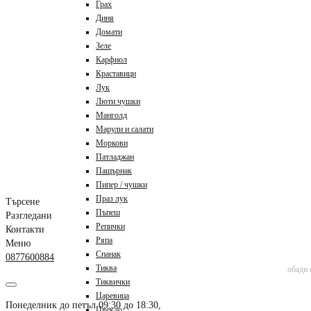
Грах
Диня
Домати
Зеле
Карфиол
Краставици
Лук
Люти чушки
Манголд
Марули и салати
Моркови
Патладжан
Пащърнак
Пипер / чушки
Праз лук
Търсене
Пъпеш
Разгледани
Репички
Контакти
Ряпа
Меню
Спанак
0877600884
Тиква
обади 
Тиквички
Царевица
Понеделник до петъл 09:30 до 18:30, 
Цвекло