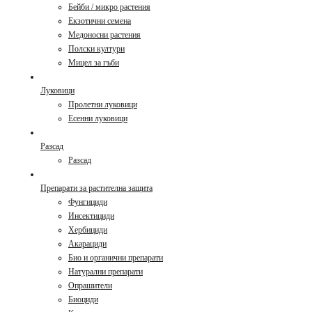
Бейби / микро растения
Екзотични семена
Медоносни растения
Полски култури
Мицел за гъби
Луковици
Пролетни луковици
Есенни луковици
Разсад
Разсад
Препарати за растителна защита
Фунгициди
Инсектициди
Хербициди
Акарациди
Био и органични препарати
Натурални препарати
Опрашители
Биоциди