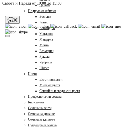
Събота и Неделя от 10:00 до 15:30, 
Целина
Подправки и билки
Босилек
Копър
Кориандър
Магданоз
Мащерка
Мента
Розмарин
Рукола
Чубрица
Шивес
Цветя
Екзотични цветя
Микс от цветя
Саксийни и градински цветя
Професионални семена
Био семена
Семена на ленти
Семена на дискове
Семена за кълнове
Гранулирани семена