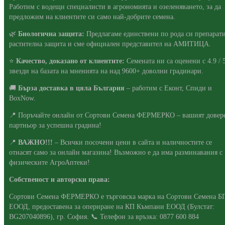
Работим с водещи специалисти в агрономията и озеленяването, за да
предложим на клиентите си само най-добрите семена.
🌿
Биологична защита:
Предлагаме единствени по рода си препарати
растителна защита и сме официален представител на АМИТИЦА.
⭐
Качество, доказано от клиентите:
Семената ни са оценени с 4.9 / 
звезди на базата на мненията на над 9600+ доволни градинари.
🚚
Бърза доставка в цяла България
– работим с Еконт, Спиди и
BoxNow.
📍 Поръчайте онлайн от Сортови Семена ФЕРМЕРКО – вашият довер
партньор за успешна градина!
📍
ВАЖНО!!!
– Всички посочени цени в сайта и наличностите се
отнасят само за онлайн магазина! Възможно е да има разминавания с
физическите АгроАптеки!
Собственост и авторски права:
Сортови Семена ФЕРМЕРКО е търговска марка на Сортови Семена Б
ЕООД, предоставена за опериране на КП Къмпани ЕООД (Булстат:
BG207040896), гр. София. 📞 Телефон за връзка: 0877 600 884