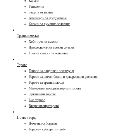
Капани
Репеленти
Защита от птици
Аксесоари за предпазване
Капани за хуманно залавяне
Тревни смески
Хоби тревни смески
Професионални тревни смески
Тревни смески за животни
Торове
Торове за плодове и зеленчуци
Торове за цветя, билки и декоративни растения
Торове за тревни площи
Минерални водоразтворими торове
Органични торове
Био торове
Вкореняващи торове
Почва / торф
Почвени субстрати
Торфени субстрати - хоби