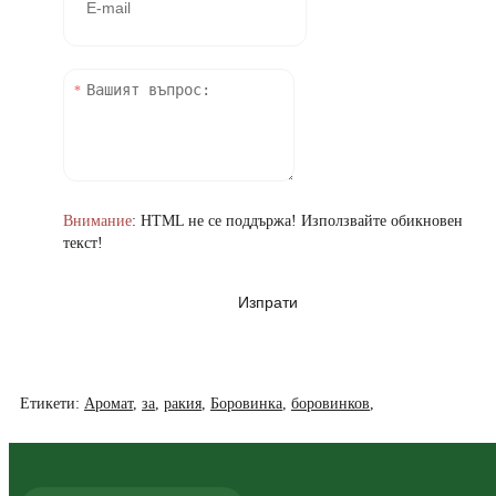
Внимание
: HTML не се поддържа! Използвайте обикновен
текст!
Изпрати
Етикети:
Аромат
,
за
,
ракия
,
Боровинка
,
боровинков
,