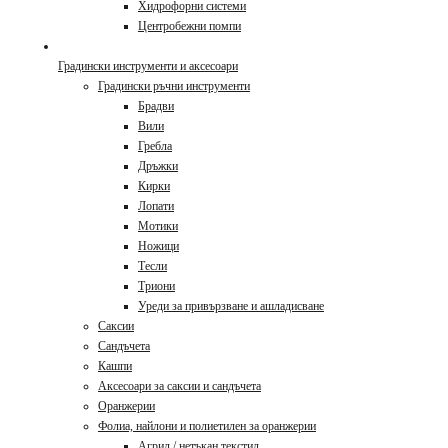
Хидрофорни системи
Центробежни помпи
Градински инструменти и аксесоари
Градински ръчни инструменти
Брадви
Вили
Гребла
Дръжки
Кирки
Лопати
Мотики
Ножици
Тесли
Триони
Уреди за привързване и ашладисване
Саксии
Сандъчета
Кашпи
Аксесоари за саксии и сандъчета
Оранжерии
Фолиа, найлони и полиетилен за оранжерии
Агрил / нетъкан текстил