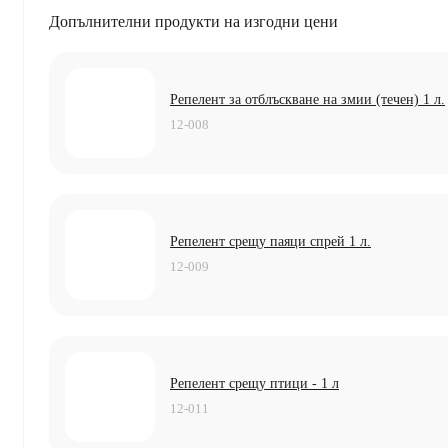
Допълнителни продукти на изгодни цени
Репелент за отблъскване на змии (течен) 1 л.
12-008
Репелент срещу паяци спрей 1 л.
12-009
Репелент срещу птици - 1 л
12-011