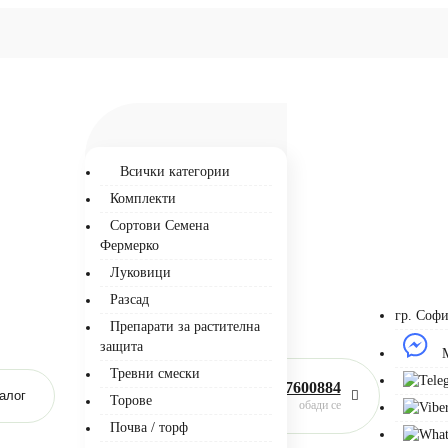
Всички категории
Комплекти
Сортови Семена
Фермерко
Луковици
Разсад
гр. Софи
Препарати за растителна
защита
M
Тревни смески
0877600884
алог
Торове
обади се
Почва / торф