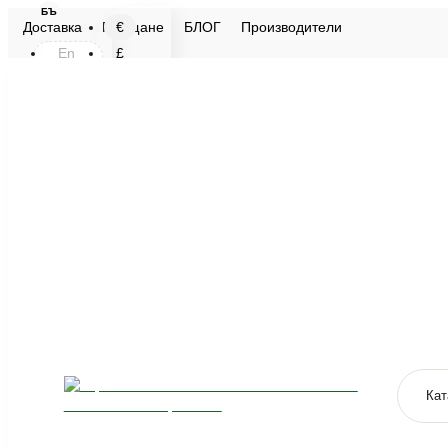
БЪ
€
Доставка
Плащане
БЛОГ
Производители
En
£
Бъ
$
лв.
Кат