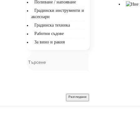
Поливане / напояване
Градински инструменти и
аксесоари
Градинска техника
Работни съдове
За вино и ракия
Разгледани
.