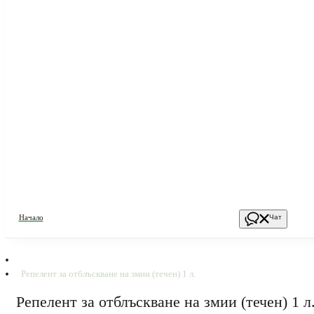
Начало
Чат
Репелент за отблъскване на змии (течен) 1 л.
Репелент за отблъскване на змии (течен) 1 л