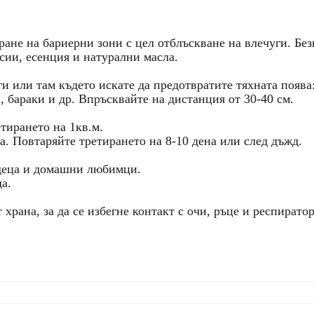
ране на бариерни зони с цел отблъскване на влечуги. Бе
сии, есенция и натурални масла.
и или там където искате да предотвратите тяхната поява
, бараки и др. Впръсквайте на дистанция от 30-40 см.
етирането на 1кв.м.
а. Повтаряйте третирането на 8-10 дена или след дъжд.
 деца и домашни любимци.
а.
 храна, за да се избегне контакт с очи, ръце и респирато