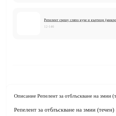
Репелент срещу сляпо куче и къртици (микро
12-146
Описание Репелент за отблъскване на змии (т
Репелент за отблъскване на змии (течен) 