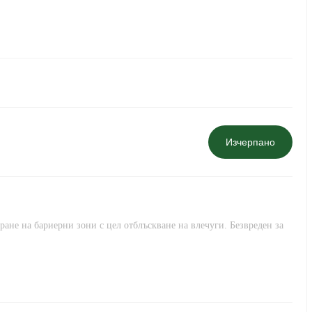
Изчерпано
ране на бариерни зони с цел отблъскване на влечуги. Безвреден за