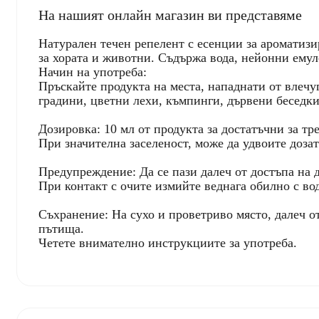
На нашият онлайн магазин ви представяме
Натурален течен репелент с есенции за ароматизи
за хората и животни. Съдържа вода, нейонни емул
Начин на употреба:
Пръскайте продукта на места, нападнати от влечуг
градини, цветни лехи, къмпинги, дървени беседки
Дозировка: 10 мл от продукта за достатъчни за тр
При значителна заселеност, може да удвоите дозат
Предупреждение: Да се пази далеч от достъпа на
При контакт с очите измийте веднага обилно с вод
Съхранение: На сухо и проветриво място, далеч от
пътища.
Четете внимателно инструкциите за употреба.