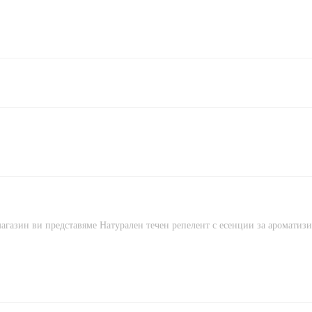
агазин ви представяме Натурален течен репелент с есенции за ароматизи