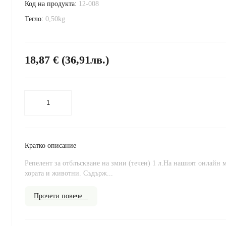
Код на продукта:
12-008
Тегло:
0,50kg
18,87 € (36,91лв.)
Кратко описание
Репелент за отблъскване на змии (течен) 1 л.На нашият онлайн м
хората и животни. Съдърж...
Прочети повече...