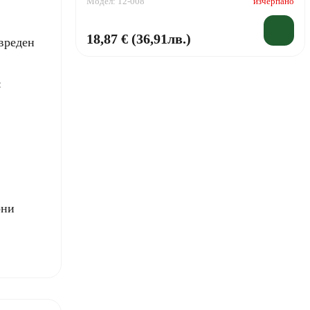
Модел: 12-008
изчерпано
18,87 € (36,91лв.)
звреден
:
рни