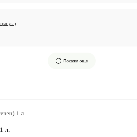
гранула)
Покажи още
ечен) 1 л.
1 л.