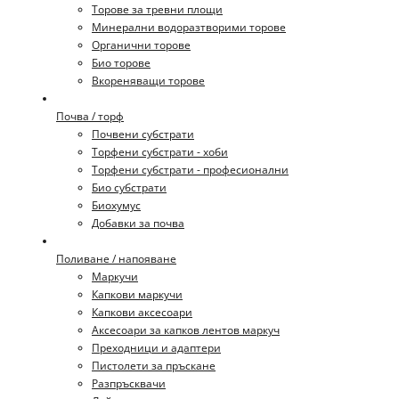
Торове за тревни площи
Минерални водоразтворими торове
Органични торове
Био торове
Вкореняващи торове
Почва / торф
Почвени субстрати
Торфени субстрати - хоби
Торфени субстрати - професионални
Био субстрати
Биохумус
Добавки за почва
Поливане / напояване
Маркучи
Капкови маркучи
Капкови аксесоари
Аксесоари за капков лентов маркуч
Преходници и адаптери
Пистолети за пръскане
Разпръсквачи