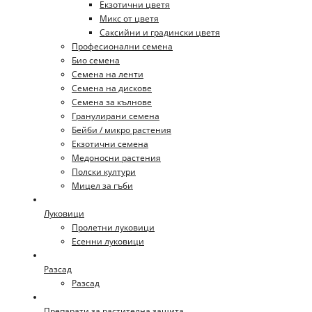
Екзотични цветя
Микс от цветя
Саксийни и градински цветя
Професионални семена
Био семена
Семена на ленти
Семена на дискове
Семена за кълнове
Гранулирани семена
Бейби / микро растения
Екзотични семена
Медоносни растения
Полски култури
Мицел за гъби
Луковици
Пролетни луковици
Есенни луковици
Разсад
Разсад
Препарати за растителна защита