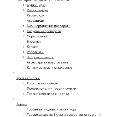
Фунгициди
Инсектициди
Хербициди
Акарациди
Био и органични препарати
Натурални препарати
Опрашители
Биоциди
Капани
Репеленти
Защита от птици
Аксесоари за предпазване
Капани за хуманно залавяне
Тревни смески
Хоби тревни смески
Професионални тревни смески
Тревни смески за животни
Торове
Торове за плодове и зеленчуци
Торове за цветя, билки и декоративни растения