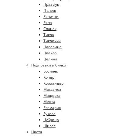
Праз лук
Пъпеш
Репички
Ряпа
Спанак
Тиква
Тиквички
Царевица
Цвекло
Целина
Подправки и билки
Босилек
Копър
Кориандър
Магданоз
Мащерка
Мента
Розмарин
Рукола
Чубрица
Шивес
Цветя