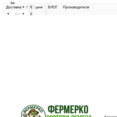
БЪ
€
Доставка
Плащане
БЛОГ
Производители
En
£
Бъ
$
лв.
Каталог