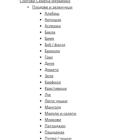
Сортови Семена Фермерко
Плодове и зеленчуци
Алабаш
Артишок
Аспержи
Бакла
Бамя
Боб / фасул
Броколи
Грах
Диня
Домати
Зеле
Карфиол
Краставици
Лук
Люти чушки
Манголд
Марули и салати
Моркови
Патладжан
Пащърнак
Пипер / чушки